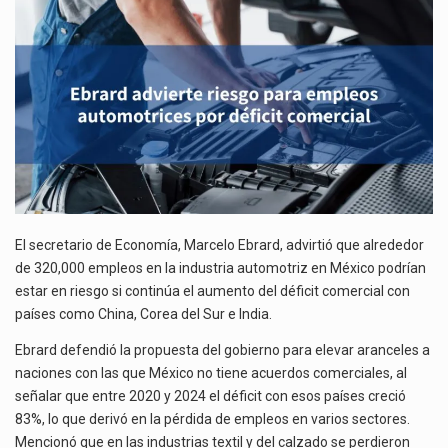
AUTOMOTRICES
Las métricas tradicionales de los parques industriales —absorción, ocupación y metros cuadrados desarrollados— resultan insuficientes…
POR
DÉFICIT
El superávit comercial de México con Estados Unidos alcanzó 102,581 millones de dólares (mdd) en…
COMERCIAL
El Tribunal Federal de Justicia Administrativa (TFJA), a través de su Segunda Sala Regional en…
El secretario de Economía, Marcelo Ebrard, advirtió que alrededor
de 320,000 empleos en la industria automotriz en México podrían
estar en riesgo si continúa el aumento del déficit comercial con
países como China, Corea del Sur e India.
Ebrard defendió la propuesta del gobierno para elevar aranceles a
naciones con las que México no tiene acuerdos comerciales, al
señalar que entre 2020 y 2024 el déficit con esos países creció
83%, lo que derivó en la pérdida de empleos en varios sectores.
Mencionó que en las industrias textil y del calzado se perdieron