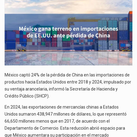
DE
La inversión fija bruta en México registró un aumento de 1.1% interanual en mayo de…
EE.UU.
ANTE
El gobierno de Estados Unidos anunciará un arancel del 15 % sobre los productos fabricados…
PÉRDIDA
DE
El Departamento de Agricultura de Estados Unidos (USDA) suspendió el 5 de agosto de 2026…
CHINA
México captó 24% de la pérdida de China en las importaciones de
productos hacia Estados Unidos entre 2018 y 2024, impulsado por
su ventaja arancelaria, informó la Secretaría de Hacienda y
Crédito Público (SHCP).
En 2024, las exportaciones de mercancías chinas a Estados
Unidos sumaron 438,947 millones de dólares, lo que representó
66,650 millones menos que en 2017, de acuerdo con el
Departamento de Comercio. Esta reducción abrió espacio para
que México aumentara su participación en el mercado