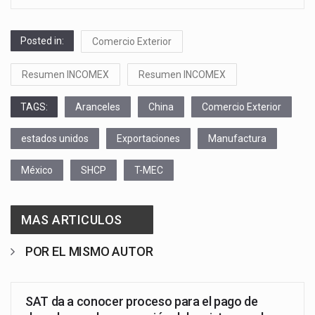
Posted in:
Comercio Exterior
Resumen INCOMEX
Resumen INCOMEX
TAGS:
Aranceles
China
Comercio Exterior
estados unidos
Exportaciones
Manufactura
México
SHCP
T-MEC
MAS ARTICULOS
POR EL MISMO AUTOR
SAT da a conocer proceso para el pago de