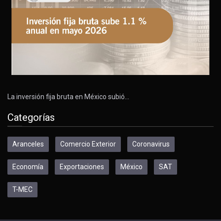
La inversión fija bruta en México subió…
Categorías
Aranceles
Comercio Exterior
Coronavirus
Economía
Exportaciones
México
SAT
T-MEC