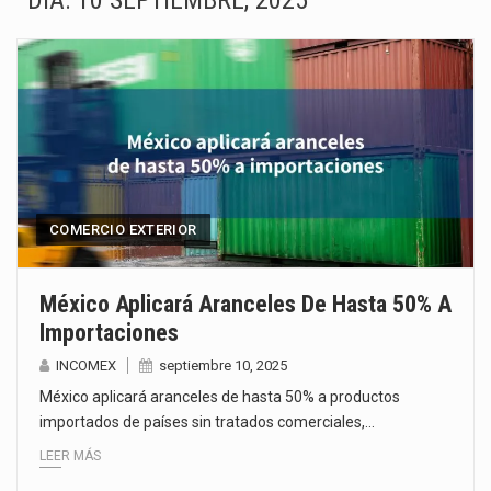
DÍA:
10 SEPTIEMBRE, 2025
Solo el 17.8 % de las empresas en México se considera totalmente preparada para la…
Ante la suspensión temporal de las inspecciones sanitarias del Departamento de Agricultura de Estados Unidos…
Los créditos fiscales determinados a empresas IMMEX rara vez nacen de una interpretación equivocada de…
La industria automotriz mexicana concentra más de la mitad de las quejas bajo el Mecanismo…
La inversión fija bruta en México registró un aumento de 1.1% interanual en mayo de…
COMERCIO EXTERIOR
El gobierno de Estados Unidos anunciará un arancel del 15 % sobre los productos fabricados…
México Aplicará Aranceles De Hasta 50% A
Importaciones
El Departamento de Agricultura de Estados Unidos (USDA) suspendió el 5 de agosto de 2026…
INCOMEX
septiembre 10, 2025
Las exportaciones mexicanas de vehículos ligeros disminuyeron 9.67 % en julio a tasa anual, alcanzando…
México aplicará aranceles de hasta 50% a productos
importados de países sin tratados comerciales,…
LEER MÁS