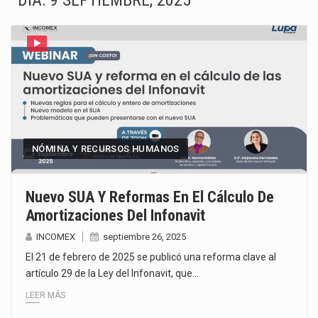
DÍA:
9 SEPTIEMBRE, 2025
La Coalition for a Prosperous America (CPA) solicitó al gobierno de Estados Unidos mantener e…
Solo el 17.8 % de las empresas en México se considera totalmente preparada para la…
Ante la suspensión temporal de las inspecciones sanitarias del Departamento de Agricultura de Estados Unidos…
Los créditos fiscales determinados a empresas IMMEX rara vez nacen de una interpretación equivocada de…
La industria automotriz mexicana concentra más de la mitad de las quejas bajo el Mecanismo…
NÓMINA Y RECURSOS HUMANOS
La inversión fija bruta en México registró un aumento de 1.1% interanual en mayo de…
Nuevo SUA Y Reformas En El Cálculo De
Amortizaciones Del Infonavit
El gobierno de Estados Unidos anunciará un arancel del 15 % sobre los productos fabricados…
INCOMEX
septiembre 26, 2025
El Departamento de Agricultura de Estados Unidos (USDA) suspendió el 5 de agosto de 2026…
El 21 de febrero de 2025 se publicó una reforma clave al
artículo 29 de la Ley del Infonavit, que…
LEER MÁS