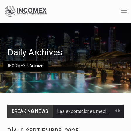
Daily Archives
INCOMEX
/
Archive
BREAKING NEWS
Las exportaciones mexicanas de vehículos ligeros disminuyeron 9.67 % en julio a tasa anual, alcanzando…
En el primer semestre de 2026, el Servicio de Administración Tributaria (SAT) cobró un total…