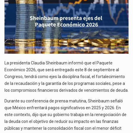
El superávit comercial de México con Estados Unidos alcanzó 102,581 millones de dólares (mdd) en…
El Tribunal Federal de Justicia Administrativa (TFJA), a través de su Segunda Sala Regional en…
La presidenta Claudia Sheinbaum informó que el Paquete
Económico 2026, que será entregado este 8 de septiembre al
Congreso, tendrá como ejes la disciplina fiscal, el fortalecimiento
de la recaudación y la garantía de los programas sociales, pese a
los compromisos financieros derivados de vencimientos de deuda.
Durante su conferencia de prensa matutina, Sheinbaum señaló
que México enfrentará pagos significativos en 2025 y 2026. En
este contexto, dijo que su gobierno trabaja en la renegociación de
la deuda con el objetivo de reducir su impacto en las finanzas
públicas y mantener la consolidación fiscal con el menor déficit