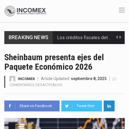
Los créditos fiscales determinados a empresas IMMEX rara vez nacen de una interpretación equivocada de…
BREAKING NEWS
La industria automotriz mexicana concentra más de la mitad de las quejas bajo el Mecanismo…
Sheinbaum presenta ejes del
La inversión fija bruta en México registró un aumento de 1.1% interanual en mayo de…
Paquete Económico 2026
El gobierno de Estados Unidos anunciará un arancel del 15 % sobre los productos fabricados…
Article Updated:
septiembre 8, 2025
INCOMEX
EN
COMENTARIOS DESACTIVADOS
El Departamento de Agricultura de Estados Unidos (USDA) suspendió el 5 de agosto de 2026…
SHEINBAUM
PRESENTA
El derecho a la previsibilidad de los horarios de trabajo en turnos rotativos podría ser…
EJES
Share on Facebook
Tweet this!
DEL
La industria manufacturera de exportación afiliada a Index en Nuevo León ha alcanzado hasta 10%…
PAQUETE
ECONÓMICO
Las métricas tradicionales de los parques industriales —absorción, ocupación y metros cuadrados desarrollados— resultan insuficientes…
2026