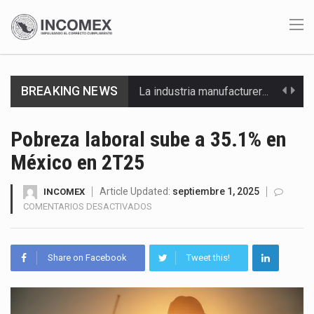
La industria manufacturera de exportación afiliada a Index en Nuevo León ha alcanzado hasta 10%…
BREAKING NEWS
Las métricas tradicionales de los parques industriales —absorción, ocupación y metros cuadrados desarrollados— resultan insuficientes…
El superávit comercial de México con Estados Unidos alcanzó 102,581 millones de dólares (mdd) en…
Pobreza laboral sube a 35.1% en
México en 2T25
El Tribunal Federal de Justicia Administrativa (TFJA), a través de su Segunda Sala Regional en…
El Gobierno de Estados Unidos ha procesado la devolución de aproximadamente 100,000 millones de dólares…
Article Updated:
septiembre 1, 2025
INCOMEX
EN
COMENTARIOS DESACTIVADOS
POBREZA
El mercado laboral mexicano muestra un proceso de precarización sin señales de mejora, según el…
LABORAL
SUBE
La Cámara Minera de México (Camimex) proyecta una inversión total de 6,402.2 millones de dólares…
Share on Facebook
Tweet this!
A
35.1%
El secretario de Economía de México, Marcelo Ebrard Casaubon, sostuvo una reunión de trabajo con…
EN
MÉXICO