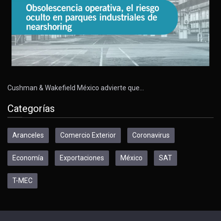
Cushman & Wakefield México advierte que…
Categorías
Aranceles
Comercio Exterior
Coronavirus
Economía
Exportaciones
México
SAT
T-MEC