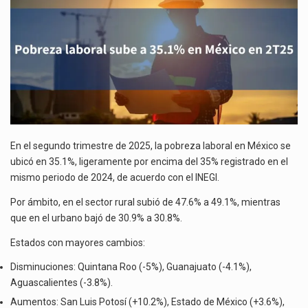
La reforma que reduce la jornada laboral a 40 horas semanales omitió precisar su aplicación…
EN
2T25
El gobierno federal creó mediante decreto la Oficina Presidencial para la Promoción de Inversiones, instancia…
En el segundo trimestre de 2025, la pobreza laboral en México se
ubicó en 35.1%, ligeramente por encima del 35% registrado en el
mismo periodo de 2024, de acuerdo con el INEGI.
Por ámbito, en el sector rural subió de 47.6% a 49.1%, mientras
que en el urbano bajó de 30.9% a 30.8%.
Estados con mayores cambios:
Disminuciones: Quintana Roo (-5%), Guanajuato (-4.1%),
Aguascalientes (-3.8%).
Aumentos: San Luis Potosí (+10.2%), Estado de México (+3.6%),