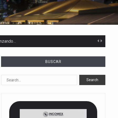
canzando…
BUSCAR
 Estados Unidos…
uivocada de…