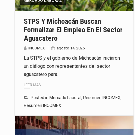
MERCADO LABORAL
La inversión fija bruta en Méxic
STPS Y Michoacán Buscan
El gobierno de Estados Unidos a
Formalizar El Empleo En El Sector
Aguacatero
El Departamento de Agricultura
INCOMEX
agosto 14, 2025
La STPS y el gobierno de Michoacán iniciaron
un diálogo con representantes del sector
aguacatero para…
LEER MÁS
Posted in
Mercado Laboral
,
Resumen INCOMEX
,
Resumen INCOMEX