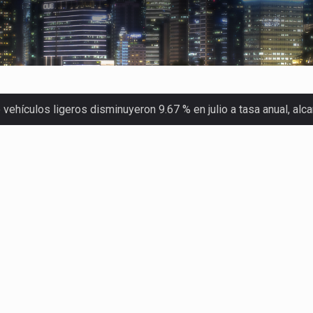
ehículos ligeros disminuyeron 9.67 % en julio a tasa anual, al
 Servicio de Administración Tributaria (SAT) cobró un total…
merica (CPA) solicitó al gobierno de Estados Unidos mantener e…
en México se considera totalmente preparada para la…
las inspecciones sanitarias del Departamento de Agricultura de
dos a empresas IMMEX rara vez nacen de una interpretación eq
a concentra más de la mitad de las quejas bajo el Mecanismo…