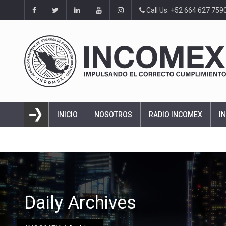
Call Us: +52 664 627 759
INICIO
NOSOTROS
RADIO INCOMEX
I
Daily Archives