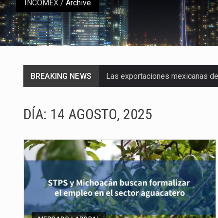
INCOMEX
/
Archive
BREAKING NEWS
Las exportaciones mexicanas de v
En el primer semestre de 2026, el
DÍA:
14 AGOSTO, 2025
La Coalition for a Prosperous A
Solo el 17.8 % de las empresas 
Ante la suspensión temporal de 
Los créditos fiscales determina
La industria automotriz mexican