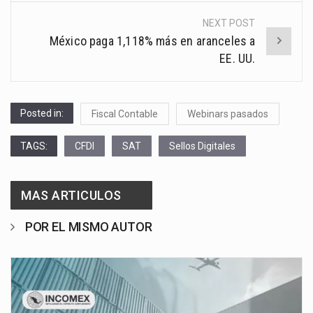
NEXT POST
México paga 1,118% más en aranceles a
EE. UU.
Posted in:
Fiscal Contable
Webinars pasados
TAGS:
CFDI
SAT
Sellos Digitales
MAS ARTICULOS
POR EL MISMO AUTOR