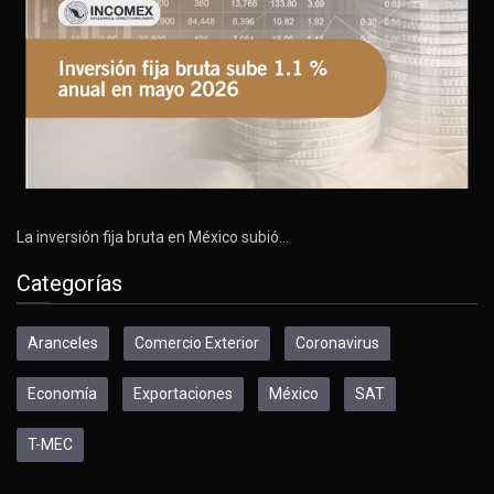
La inversión fija bruta en México subió…
Categorías
Aranceles
Comercio Exterior
Coronavirus
Economía
Exportaciones
México
SAT
T-MEC