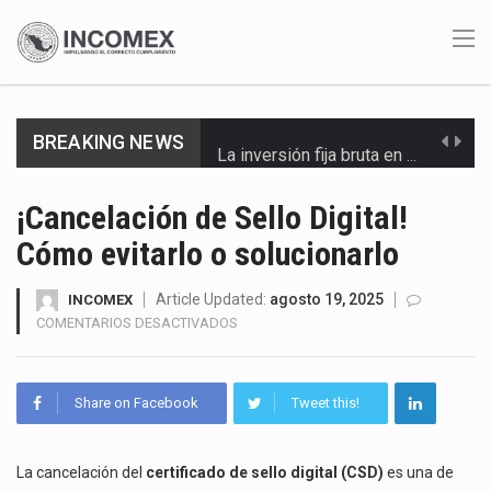
BREAKING NEWS
La inversión fija bruta en México registró un aumento de 1.1% interanual en mayo de…
El gobierno de Estados Unidos anunciará un arancel del 15 % sobre los productos fabricados…
¡Cancelación de Sello Digital!
Cómo evitarlo o solucionarlo
El Departamento de Agricultura de Estados Unidos (USDA) suspendió el 5 de agosto de 2026…
El derecho a la previsibilidad de los horarios de trabajo en turnos rotativos podría ser…
Article Updated:
agosto 19, 2025
INCOMEX
EN
COMENTARIOS DESACTIVADOS
¡CANCELACIÓN
La industria manufacturera de exportación afiliada a Index en Nuevo León ha alcanzado hasta 10%…
DE
SELLO
Las métricas tradicionales de los parques industriales —absorción, ocupación y metros cuadrados desarrollados— resultan insuficientes…
Share on Facebook
Tweet this!
DIGITAL!
CÓMO
El superávit comercial de México con Estados Unidos alcanzó 102,581 millones de dólares (mdd) en…
EVITARLO
La cancelación del
certificado de sello digital (CSD)
es una de
O