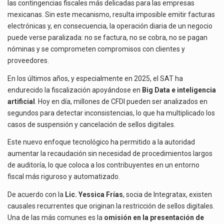
El Tribunal Federal de Justicia Administrativa (TFJA), a través de su Segunda Sala Regional en…
las contingencias fiscales más delicadas para las empresas
SOLUCIONARLO
mexicanas. Sin este mecanismo, resulta imposible emitir facturas
El Gobierno de Estados Unidos ha procesado la devolución de aproximadamente 100,000 millones de dólares…
electrónicas y, en consecuencia, la operación diaria de un negocio
puede verse paralizada: no se factura, no se cobra, no se pagan
La industria automotriz mexicana concentra más de la mitad de las quejas bajo el Mecanismo…
nóminas y se comprometen compromisos con clientes y
proveedores.
En los últimos años, y especialmente en 2025, el SAT ha
endurecido la fiscalización apoyándose en
Big Data e inteligencia
artificial
. Hoy en día, millones de CFDI pueden ser analizados en
segundos para detectar inconsistencias, lo que ha multiplicado los
casos de suspensión y cancelación de sellos digitales.
Este nuevo enfoque tecnológico ha permitido a la autoridad
aumentar la recaudación sin necesidad de procedimientos largos
de auditoría, lo que coloca a los contribuyentes en un entorno
fiscal más riguroso y automatizado.
De acuerdo con la
Lic. Yessica Frías
, socia de Integratax, existen
causales recurrentes que originan la restricción de sellos digitales.
Una de las más comunes es la
omisión en la presentación de