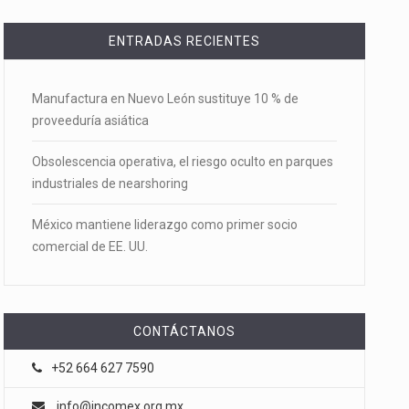
ENTRADAS RECIENTES
Manufactura en Nuevo León sustituye 10 % de
proveeduría asiática
Obsolescencia operativa, el riesgo oculto en parques
industriales de nearshoring
México mantiene liderazgo como primer socio
comercial de EE. UU.
CONTÁCTANOS
+52 664 627 7590
info@incomex.org.mx