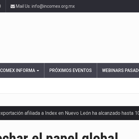
0
Mail Us: info@incomex.org.mx
NCOMEX INFORMA
PRÓXIMOS EVENTOS
WEBINARS PASAD
exportación afiliada a Index en Nuevo León ha alcanzado hasta 
char el papel global