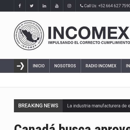
Call Us: +52 664 627 759
INICIO
NOSOTROS
RADIO INCOMEX
I
BREAKING NEWS
La industria manufacturera de 
Canadá busca aprove