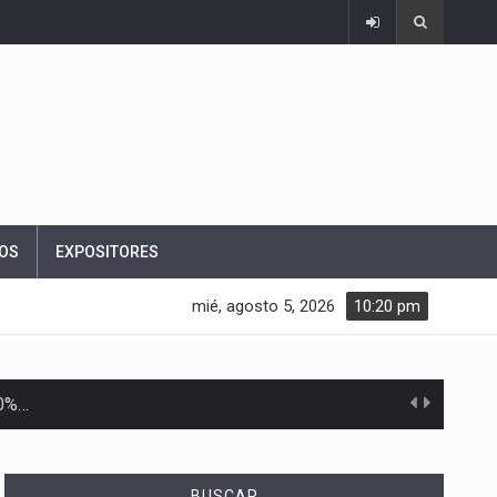
OS
EXPOSITORES
mié, agosto 5, 2026
10:20 pm
10%…
Las métricas tradicionales de los parques industriales —absorción, ocupación y metros cuadrados desarrollados— resultan insuficientes…
BUSCAR