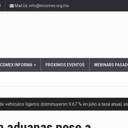
0
Mail Us: info@incomex.org.mx
NCOMEX INFORMA
PRÓXIMOS EVENTOS
WEBINARS PASAD
 vehículos ligeros disminuyeron 9.67 % en julio a tasa anual, 
el Servicio de Administración Tributaria (SAT) cobró un total…
n aduanas pese a