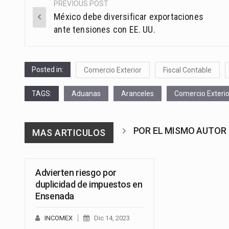
PREVIOUS POST
Post
México debe diversificar exportaciones
navigation
ante tensiones con EE. UU.
Posted in:
Comercio Exterior
Fiscal Contable
TAGS:
Aduanas
Aranceles
Comercio Exterio
POR EL MISMO AUTOR
MAS ARTICULOS
Advierten riesgo por
duplicidad de impuestos en
Ensenada
INCOMEX
Dic 14, 2023