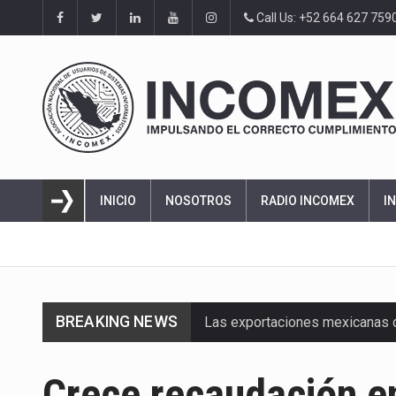
Call Us: +52 664 627 759
INICIO
NOSOTROS
RADIO INCOMEX
I
BREAKING NEWS
Las exportaciones mexicanas de
En el primer semestre de 2026, 
Crece recaudación e