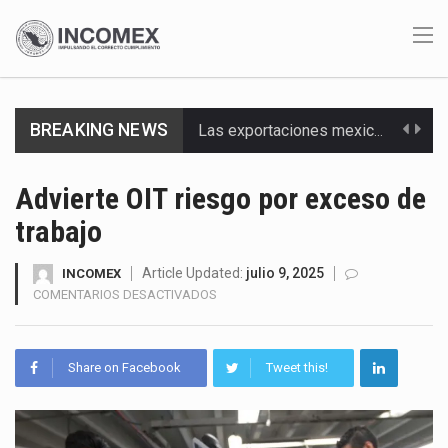
BREAKING NEWS
En el primer semestre de 2026, el Servicio de Administración Tributaria (SAT) cobró un total…
La Coalition for a Prosperous America (CPA) solicitó al gobierno de Estados Unidos mantener e…
Advierte OIT riesgo por exceso de
trabajo
Solo el 17.8 % de las empresas en México se considera totalmente preparada para la…
Ante la suspensión temporal de las inspecciones sanitarias del Departamento de Agricultura de Estados Unidos…
Article Updated:
julio 9, 2025
INCOMEX
EN
COMENTARIOS DESACTIVADOS
ADVIERTE
Los créditos fiscales determinados a empresas IMMEX rara vez nacen de una interpretación equivocada de…
OIT
RIESGO
La industria automotriz mexicana concentra más de la mitad de las quejas bajo el Mecanismo…
Share on Facebook
Tweet this!
POR
EXCESO
La inversión fija bruta en México registró un aumento de 1.1% interanual en mayo de…
DE
TRABAJO