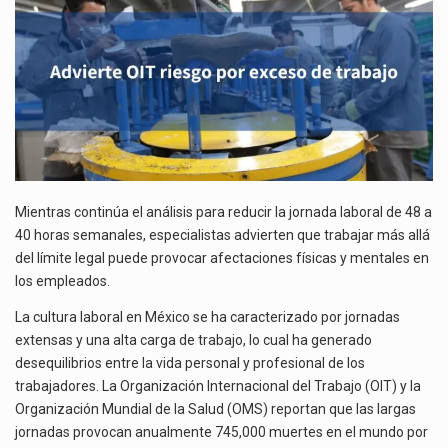
El gobierno de Estados Unidos anunciará un arancel del 15 % sobre los productos fabricados…
El Departamento de Agricultura de Estados Unidos (USDA) suspendió el 5 de agosto de 2026…
Las exportaciones mexicanas de vehículos ligeros disminuyeron 9.67 % en julio a tasa anual, alcanzando…
Mientras continúa el análisis para reducir la jornada laboral de 48 a
40 horas semanales, especialistas advierten que trabajar más allá
del límite legal puede provocar afectaciones físicas y mentales en
los empleados.
La cultura laboral en México se ha caracterizado por jornadas
extensas y una alta carga de trabajo, lo cual ha generado
desequilibrios entre la vida personal y profesional de los
trabajadores. La Organización Internacional del Trabajo (OIT) y la
Organización Mundial de la Salud (OMS) reportan que las largas
jornadas provocan anualmente 745,000 muertes en el mundo por