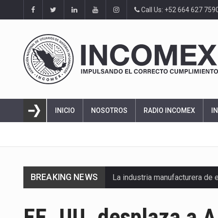
Call Us: +52 664 627 759
INICIO
NOSOTROS
RADIO INCOMEX
I
BREAKING NEWS
La industria manufacturera de 
EE. UU. desplaza a 