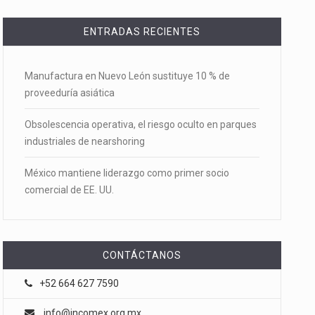
ENTRADAS RECIENTES
Manufactura en Nuevo León sustituye 10 % de
proveeduría asiática
Obsolescencia operativa, el riesgo oculto en parques
industriales de nearshoring
México mantiene liderazgo como primer socio
comercial de EE. UU.
CONTÁCTANOS
+52 664 627 7590
info@incomex.org.mx