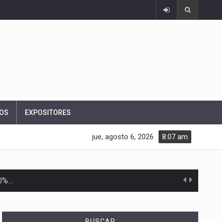
OS
EXPOSITORES
jue, agosto 6, 2026
8:07 am
10%…
Las métricas tradicionales de los parques industriales —absorción, ocupación y metros cuadrados desarrollados— resultan insuficientes…
BUSCAR