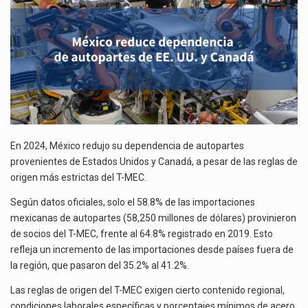
UU.
Y
El superávit comercial de México con Estados Unidos alcanzó 102,581 millones de dólares (mdd) en…
CANADÁ
El Tribunal Federal de Justicia Administrativa (TFJA), a través de su Segunda Sala Regional en…
En 2024, México redujo su dependencia de autopartes
provenientes de Estados Unidos y Canadá, a pesar de las reglas de
origen más estrictas del T-MEC.
Según datos oficiales, solo el 58.8% de las importaciones
mexicanas de autopartes (58,250 millones de dólares) provinieron
de socios del T-MEC, frente al 64.8% registrado en 2019. Esto
refleja un incremento de las importaciones desde países fuera de
la región, que pasaron del 35.2% al 41.2%.
Las reglas de origen del T-MEC exigen cierto contenido regional,
condiciones laborales específicas y porcentajes mínimos de acero