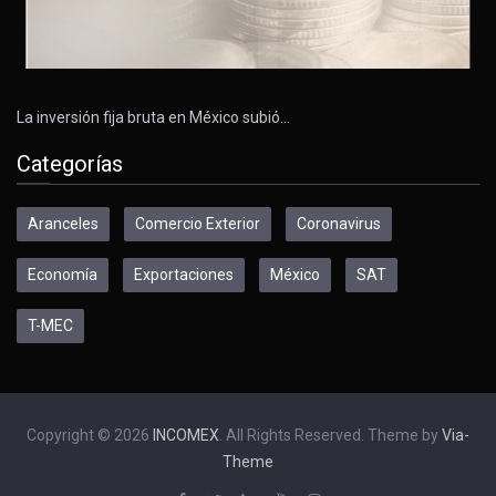
La inversión fija bruta en México subió…
Categorías
Aranceles
Comercio Exterior
Coronavirus
Economía
Exportaciones
México
SAT
T-MEC
Copyright © 2026
INCOMEX
. All Rights Reserved. Theme by
Via-
Theme