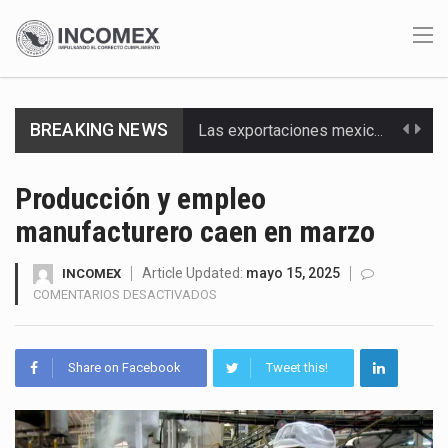
BREAKING NEWS
Las exportaciones mexicanas de vehículos ligeros disminuyeron 9.67 % en julio a tasa anual, alcanzando…
En el primer semestre de 2026, el Servicio de Administración Tributaria (SAT) cobró un total…
Producción y empleo
La Coalition for a Prosperous America (CPA) solicitó al gobierno de Estados Unidos mantener e…
manufacturero caen en marzo
Solo el 17.8 % de las empresas en México se considera totalmente preparada para la…
Article Updated:
mayo 15, 2025
INCOMEX
EN
COMENTARIOS DESACTIVADOS
Ante la suspensión temporal de las inspecciones sanitarias del Departamento de Agricultura de Estados Unidos…
PRODUCCIÓN
Y
EMPLEO
Los créditos fiscales determinados a empresas IMMEX rara vez nacen de una interpretación equivocada de…
Share on Facebook
Tweet this!
MANUFACTURERO
CAEN
La industria automotriz mexicana concentra más de la mitad de las quejas bajo el Mecanismo…
EN
MARZO