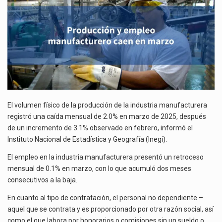
La inversión fija bruta en México registró un aumento de 1.1% interanual en mayo de…
El gobierno de Estados Unidos anunciará un arancel del 15 % sobre los productos fabricados…
El Departamento de Agricultura de Estados Unidos (USDA) suspendió el 5 de agosto de 2026…
El volumen físico de la producción de la industria manufacturera
registró una caída mensual de 2.0% en marzo de 2025, después
de un incremento de 3.1% observado en febrero, informó el
Instituto Nacional de Estadística y Geografía (Inegi).
El empleo en la industria manufacturera presentó un retroceso
mensual de 0.1% en marzo, con lo que acumuló dos meses
consecutivos a la baja.
En cuanto al tipo de contratación, el personal no dependiente –
aquel que se contrata y es proporcionado por otra razón social, así
como el que labora por honorarios o comisiones sin un sueldo o