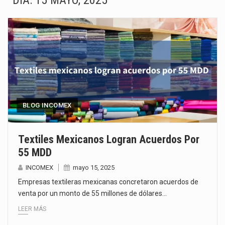
DÍA:
15 MAYO, 2025
El gobierno de Estados Unidos anunciará un arancel del 15 % sobre los productos fabricados…
El Departamento de Agricultura de Estados Unidos (USDA) suspendió el 5 de agosto de 2026…
El derecho a la previsibilidad de los horarios de trabajo en turnos rotativos podría ser…
La industria manufacturera de exportación afiliada a Index en Nuevo León ha alcanzado hasta 10%…
Las métricas tradicionales de los parques industriales —absorción, ocupación y metros cuadrados desarrollados— resultan insuficientes…
BLOG INCOMEX
El superávit comercial de México con Estados Unidos alcanzó 102,581 millones de dólares (mdd) en…
Textiles Mexicanos Logran Acuerdos Por
55 MDD
El Tribunal Federal de Justicia Administrativa (TFJA), a través de su Segunda Sala Regional en…
INCOMEX
mayo 15, 2025
El Gobierno de Estados Unidos ha procesado la devolución de aproximadamente 100,000 millones de dólares…
Empresas textileras mexicanas concretaron acuerdos de
venta por un monto de 55 millones de dólares…
LEER MÁS