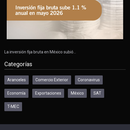
La inversión fija bruta en México subió…
Categorías
Aranceles
Comercio Exterior
Coronavirus
Economía
Exportaciones
México
SAT
T-MEC