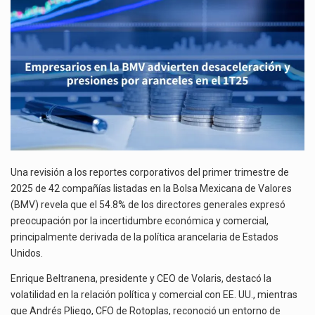
DESACELERACIÓN
El gobierno de Estados Unidos anunciará un arancel del 15 % sobre los productos fabricados…
Y
PRESIONES
El Departamento de Agricultura de Estados Unidos (USDA) suspendió el 5 de agosto de 2026…
POR
ARANCELES
EN
EL
1T25
Una revisión a los reportes corporativos del primer trimestre de
2025 de 42 compañías listadas en la Bolsa Mexicana de Valores
(BMV) revela que el 54.8% de los directores generales expresó
preocupación por la incertidumbre económica y comercial,
principalmente derivada de la política arancelaria de Estados
Unidos.
Enrique Beltranena, presidente y CEO de Volaris, destacó la
volatilidad en la relación política y comercial con EE. UU., mientras
que Andrés Pliego, CFO de Rotoplas, reconoció un entorno de