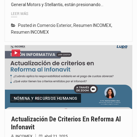
General Motors y Stellantis, están presionando…
LEER MÁS
Posted in
Comercio Exterior
,
Resumen INCOMEX
,
Resumen INCOMEX
NÓMINA Y RECURSOS HUMANOS
Actualización De Criterios En Reforma Al
Infonavit
INCOMEX
abril 21, 2025