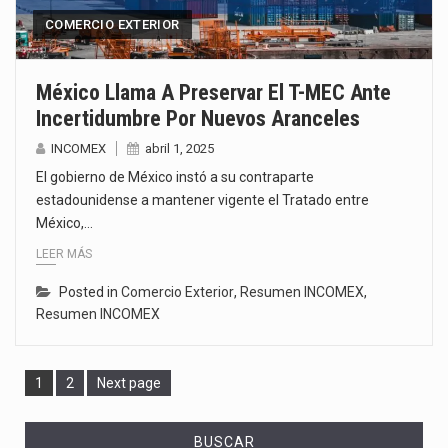
COMERCIO EXTERIOR
México Llama A Preservar El T-MEC Ante
Incertidumbre Por Nuevos Aranceles
INCOMEX
abril 1, 2025
El gobierno de México instó a su contraparte
estadounidense a mantener vigente el Tratado entre
México,…
LEER MÁS
Posted in
Comercio Exterior
,
Resumen INCOMEX
,
Resumen INCOMEX
Page
Page
1
2
Next page
BUSCAR