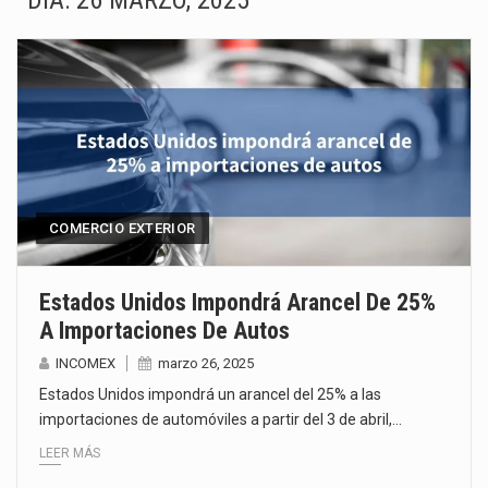
DÍA:
26 MARZO, 2025
El Departamento de Agricultura de Estados Unidos (USDA) suspendió el 5 de agosto de 2026…
El derecho a la previsibilidad de los horarios de trabajo en turnos rotativos podría ser…
La industria manufacturera de exportación afiliada a Index en Nuevo León ha alcanzado hasta 10%…
Las métricas tradicionales de los parques industriales —absorción, ocupación y metros cuadrados desarrollados— resultan insuficientes…
El superávit comercial de México con Estados Unidos alcanzó 102,581 millones de dólares (mdd) en…
COMERCIO EXTERIOR
El Tribunal Federal de Justicia Administrativa (TFJA), a través de su Segunda Sala Regional en…
Estados Unidos Impondrá Arancel De 25%
A Importaciones De Autos
El Gobierno de Estados Unidos ha procesado la devolución de aproximadamente 100,000 millones de dólares…
INCOMEX
marzo 26, 2025
La industria automotriz mexicana concentra más de la mitad de las quejas bajo el Mecanismo…
Estados Unidos impondrá un arancel del 25% a las
importaciones de automóviles a partir del 3 de abril,…
LEER MÁS