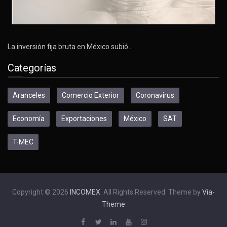
La inversión fija bruta en México subió…
Categorías
Aranceles
Comercio Exterior
Coronavirus
Economía
Exportaciones
México
SAT
T-MEC
Copyright © 2026
INCOMEX
. All Rights Reserved. Theme by
Via-
Theme