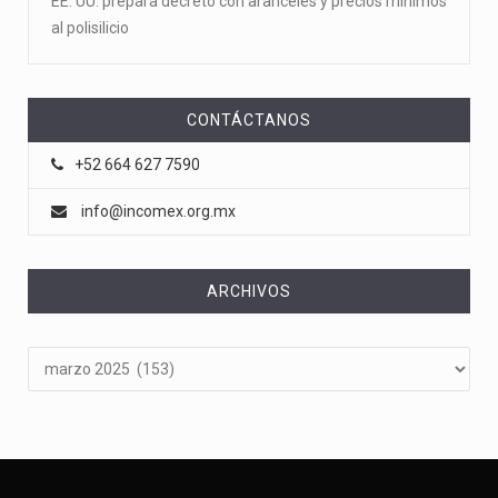
EE. UU. prepara decreto con aranceles y precios mínimos
al polisilicio
CONTÁCTANOS
+52 664 627 7590
info@incomex.org.mx
ARCHIVOS
Archivos