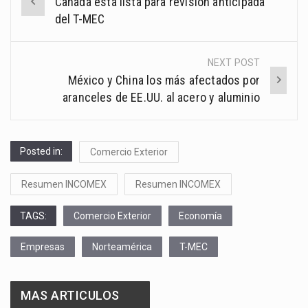
Canadá está lista para revisión anticipada
navigation
del T-MEC
NEXT POST
México y China los más afectados por
aranceles de EE.UU. al acero y aluminio
Posted in:
Comercio Exterior
Resumen INCOMEX
Resumen INCOMEX
TAGS:
Comercio Exterior
Economía
Empresas
Norteamérica
T-MEC
MAS ARTICULOS