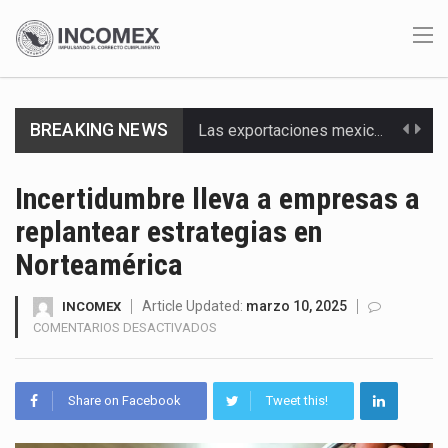
Las exportaciones mexicanas de vehículos ligeros disminuyeron 9.67 % en julio a tasa anual, alcanzando…
BREAKING NEWS
En el primer semestre de 2026, el Servicio de Administración Tributaria (SAT) cobró un total…
Incertidumbre lleva a empresas a
La Coalition for a Prosperous America (CPA) solicitó al gobierno de Estados Unidos mantener e…
replantear estrategias en
Norteamérica
Solo el 17.8 % de las empresas en México se considera totalmente preparada para la…
Article Updated:
marzo 10, 2025
INCOMEX
Ante la suspensión temporal de las inspecciones sanitarias del Departamento de Agricultura de Estados Unidos…
EN
COMENTARIOS DESACTIVADOS
INCERTIDUMBRE
Los créditos fiscales determinados a empresas IMMEX rara vez nacen de una interpretación equivocada de…
LLEVA
A
La industria automotriz mexicana concentra más de la mitad de las quejas bajo el Mecanismo…
Share on Facebook
Tweet this!
EMPRESAS
A
La inversión fija bruta en México registró un aumento de 1.1% interanual en mayo de…