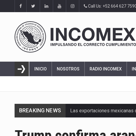
Call Us: +52 664 627 759
INICIO
NOSOTROS
RADIO INCOMEX
I
BREAKING NEWS
Las exportaciones mexicanas de
En el primer semestre de 2026, 
Trump confirma aran