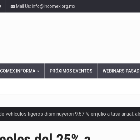
0
Mail Us: info@incomex.org.mx
NCOMEX INFORMA
PRÓXIMOS EVENTOS
WEBINARS PASAD
 vehículos ligeros disminuyeron 9.67 % en julio a tasa anual, 
el Servicio de Administración Tributaria (SAT) cobró un total…
celes del 25% a