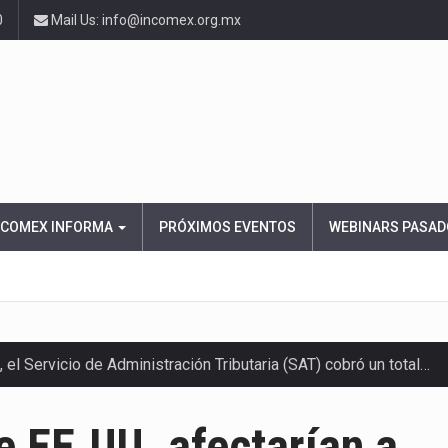
0
Mail Us: info@incomex.org.mx
NCOMEX INFORMA
PRÓXIMOS EVENTOS
WEBINARS PASAD
el Servicio de Administración Tributaria (SAT) cobró un total…
America (CPA) solicitó al gobierno de Estados Unidos mantener 
e EE.UU. afectarían a