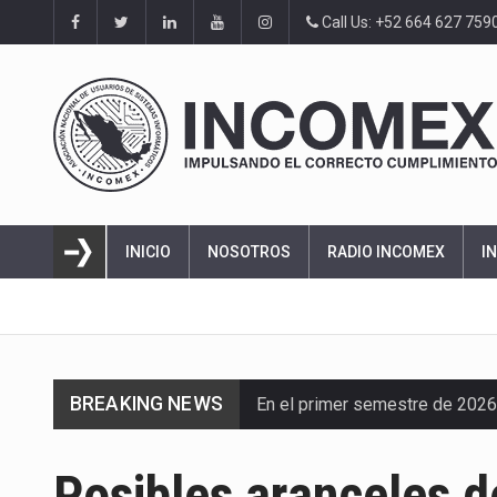
Call Us: +52 664 627 759
INICIO
NOSOTROS
RADIO INCOMEX
I
BREAKING NEWS
En el primer semestre de 2026, 
La Coalition for a Prosperous 
Posibles aranceles d