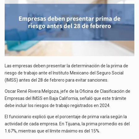
El secretario de Economía de México, Marcelo Ebrard Casaubon, sostuvo una reunión de trabajo con…
DEL
28
La reforma que reduce la jornada laboral a 40 horas semanales omitió precisar su aplicación…
DE
FEBRERO
El gobierno federal creó mediante decreto la Oficina Presidencial para la Promoción de Inversiones, instancia…
Las empresas deben presentar la determinación de la prima de
riesgo de trabajo ante el Instituto Mexicano del Seguro Social
(IMSS) antes del 28 de febrero para evitar sanciones.
Oscar René Rivera Melgoza, jefe de la Oficina de Clasificación de
Empresas del IMSS en Baja California, señaló que este trámite
debe incluir los riesgos de trabajo registrados en 2024.
El funcionario explicó que el porcentaje de prima varía según la
actividad de cada empresa. En Tijuana, la prima promedio es del
1.67%, mientras que el límite máximo es del 15%.