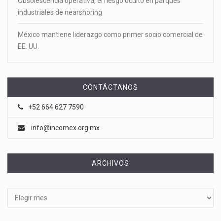
Obsolescencia operativa, el riesgo oculto en parques
industriales de nearshoring
México mantiene liderazgo como primer socio comercial de
EE. UU.
CONTÁCTANOS
+52 664 627 7590
info@incomex.org.mx
ARCHIVOS
Archivos