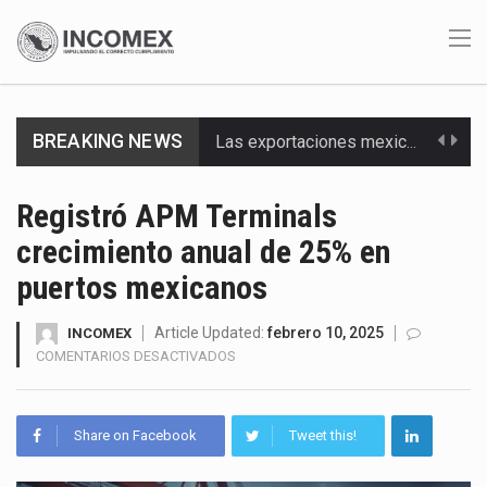
Las exportaciones mexicanas de vehículos ligeros disminuyeron 9.67 % en julio a tasa anual, alcanzando…
BREAKING NEWS
En el primer semestre de 2026, el Servicio de Administración Tributaria (SAT) cobró un total…
Registró APM Terminals
La Coalition for a Prosperous America (CPA) solicitó al gobierno de Estados Unidos mantener e…
crecimiento anual de 25% en
Solo el 17.8 % de las empresas en México se considera totalmente preparada para la…
puertos mexicanos
Ante la suspensión temporal de las inspecciones sanitarias del Departamento de Agricultura de Estados Unidos…
Article Updated:
febrero 10, 2025
INCOMEX
EN
COMENTARIOS DESACTIVADOS
Los créditos fiscales determinados a empresas IMMEX rara vez nacen de una interpretación equivocada de…
REGISTRÓ
APM
TERMINALS
La industria automotriz mexicana concentra más de la mitad de las quejas bajo el Mecanismo…
Share on Facebook
Tweet this!
CRECIMIENTO
ANUAL
La inversión fija bruta en México registró un aumento de 1.1% interanual en mayo de…