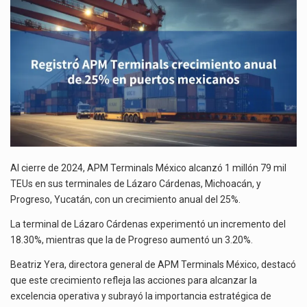
DE
25%
El gobierno de Estados Unidos anunciará un arancel del 15 % sobre los productos fabricados…
EN
PUERTOS
El Departamento de Agricultura de Estados Unidos (USDA) suspendió el 5 de agosto de 2026…
MEXICANOS
Al cierre de 2024, APM Terminals México alcanzó 1 millón 79 mil
TEUs en sus terminales de Lázaro Cárdenas, Michoacán, y
Progreso, Yucatán, con un crecimiento anual del 25%.
La terminal de Lázaro Cárdenas experimentó un incremento del
18.30%, mientras que la de Progreso aumentó un 3.20%.
Beatriz Yera, directora general de APM Terminals México, destacó
que este crecimiento refleja las acciones para alcanzar la
excelencia operativa y subrayó la importancia estratégica de