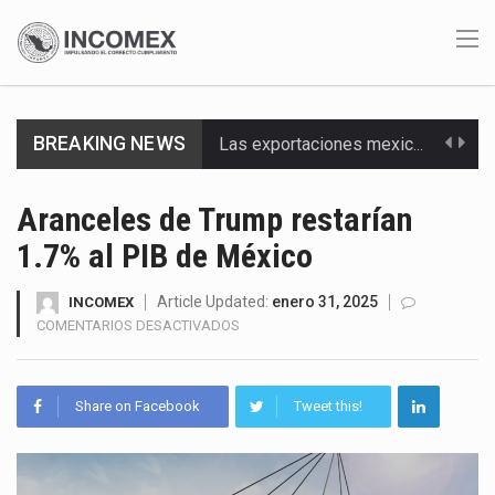
Las exportaciones mexicanas de vehículos ligeros disminuyeron 9.67 % en julio a tasa anual, alcanzando…
BREAKING NEWS
En el primer semestre de 2026, el Servicio de Administración Tributaria (SAT) cobró un total…
La Coalition for a Prosperous America (CPA) solicitó al gobierno de Estados Unidos mantener e…
Aranceles de Trump restarían
1.7% al PIB de México
Solo el 17.8 % de las empresas en México se considera totalmente preparada para la…
Article Updated:
enero 31, 2025
INCOMEX
Ante la suspensión temporal de las inspecciones sanitarias del Departamento de Agricultura de Estados Unidos…
EN
COMENTARIOS DESACTIVADOS
ARANCELES
Los créditos fiscales determinados a empresas IMMEX rara vez nacen de una interpretación equivocada de…
DE
TRUMP
La industria automotriz mexicana concentra más de la mitad de las quejas bajo el Mecanismo…
Share on Facebook
Tweet this!
RESTARÍAN
1.7%
La inversión fija bruta en México registró un aumento de 1.1% interanual en mayo de…
AL
PIB