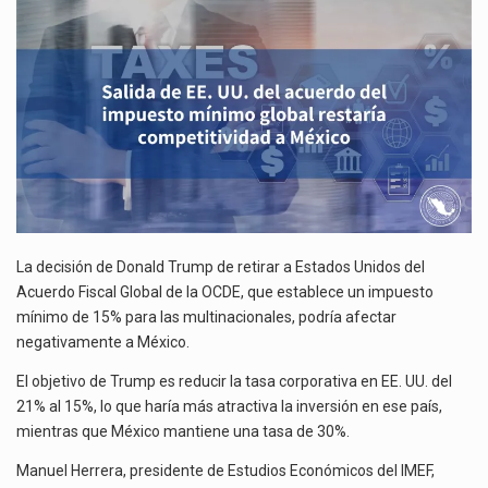
ACUERDO
La inversión fija bruta en México registró un aumento de 1.1% interanual en mayo de…
DEL
IMPUESTO
El gobierno de Estados Unidos anunciará un arancel del 15 % sobre los productos fabricados…
MÍNIMO
GLOBAL
El Departamento de Agricultura de Estados Unidos (USDA) suspendió el 5 de agosto de 2026…
RESTARÍA
COMPETITIVIDAD
A
MÉXICO
La decisión de Donald Trump de retirar a Estados Unidos del
Acuerdo Fiscal Global de la OCDE, que establece un impuesto
mínimo de 15% para las multinacionales, podría afectar
negativamente a México.
El objetivo de Trump es reducir la tasa corporativa en EE. UU. del
21% al 15%, lo que haría más atractiva la inversión en ese país,
mientras que México mantiene una tasa de 30%.
Manuel Herrera, presidente de Estudios Económicos del IMEF,