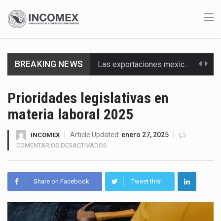
Las exportaciones mexicanas de vehículos ligeros disminuyeron 9.67 % en julio a tasa anual, alcanzando…
BREAKING NEWS
En el primer semestre de 2026, el Servicio de Administración Tributaria (SAT) cobró un total…
Prioridades legislativas en
La Coalition for a Prosperous America (CPA) solicitó al gobierno de Estados Unidos mantener e…
materia laboral 2025
Solo el 17.8 % de las empresas en México se considera totalmente preparada para la…
Article Updated:
enero 27, 2025
INCOMEX
Ante la suspensión temporal de las inspecciones sanitarias del Departamento de Agricultura de Estados Unidos…
EN
COMENTARIOS DESACTIVADOS
PRIORIDADES
Los créditos fiscales determinados a empresas IMMEX rara vez nacen de una interpretación equivocada de…
LEGISLATIVAS
EN
Share on Facebook
Tweet this!
La industria automotriz mexicana concentra más de la mitad de las quejas bajo el Mecanismo…
MATERIA
LABORAL
2025
La inversión fija bruta en México registró un aumento de 1.1% interanual en mayo de…