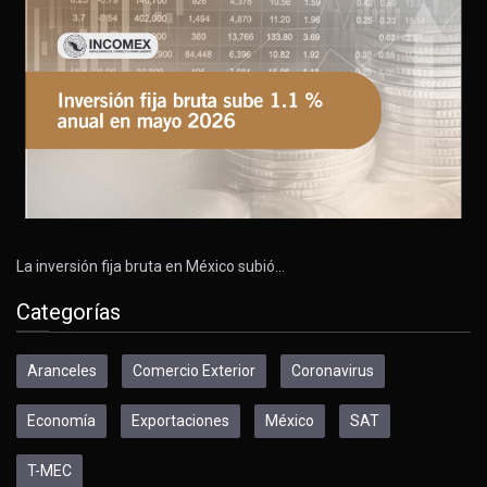
La inversión fija bruta en México subió…
Categorías
Aranceles
Comercio Exterior
Coronavirus
Economía
Exportaciones
México
SAT
T-MEC