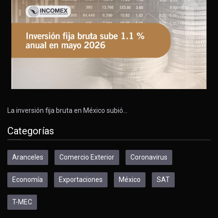
La inversión fija bruta en México subió…
Categorías
Aranceles
Comercio Exterior
Coronavirus
Economía
Exportaciones
México
SAT
T-MEC