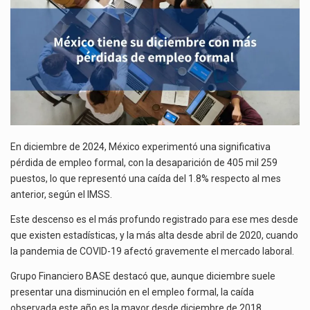
DE
El gobierno de Estados Unidos anunciará un arancel del 15 % sobre los productos fabricados…
EMPLEO
FORMAL
El Departamento de Agricultura de Estados Unidos (USDA) suspendió el 5 de agosto de 2026…
En diciembre de 2024, México experimentó una significativa
pérdida de empleo formal, con la desaparición de 405 mil 259
puestos, lo que representó una caída del 1.8% respecto al mes
anterior, según el IMSS.
Este descenso es el más profundo registrado para ese mes desde
que existen estadísticas, y la más alta desde abril de 2020, cuando
la pandemia de COVID-19 afectó gravemente el mercado laboral.
Grupo Financiero BASE destacó que, aunque diciembre suele
presentar una disminución en el empleo formal, la caída
observada este año es la mayor desde diciembre de 2018.