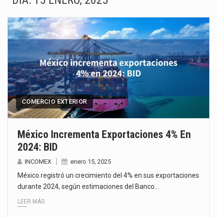
DÍA:
15 ENERO, 2025
La Coalition for a Prosperous America (CPA) solicitó al gobierno de Estados Unidos mantener e…
Solo el 17.8 % de las empresas en México se considera totalmente preparada para la…
Ante la suspensión temporal de las inspecciones sanitarias del Departamento de Agricultura de Estados Unidos…
Los créditos fiscales determinados a empresas IMMEX rara vez nacen de una interpretación equivocada de…
La industria automotriz mexicana concentra más de la mitad de las quejas bajo el Mecanismo…
COMERCIO EXTERIOR
La inversión fija bruta en México registró un aumento de 1.1% interanual en mayo de…
México Incrementa Exportaciones 4% En
2024: BID
El gobierno de Estados Unidos anunciará un arancel del 15 % sobre los productos fabricados…
INCOMEX
enero 15, 2025
El Departamento de Agricultura de Estados Unidos (USDA) suspendió el 5 de agosto de 2026…
México registró un crecimiento del 4% en sus exportaciones
durante 2024, según estimaciones del Banco…
LEER MÁS