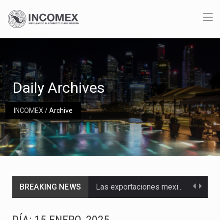
Daily Archives
INCOMEX
/
Archive
BREAKING NEWS
Las exportaciones mexicanas de vehículos ligeros disminuyeron 9.67 % en julio a tasa anual, alcanzando…
En el primer semestre de 2026, el Servicio de Administración Tributaria (SAT) cobró un total…