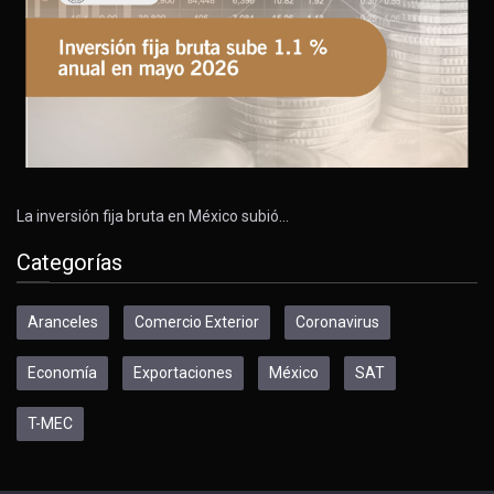
La inversión fija bruta en México subió…
Categorías
Aranceles
Comercio Exterior
Coronavirus
Economía
Exportaciones
México
SAT
T-MEC