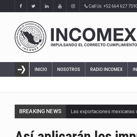
Call Us: +52 664 627 759
INICIO
NOSOTROS
RADIO INCOMEX
I
BREAKING NEWS
Las exportaciones mexicanas de
En el primer semestre de 2026, 
Así aplicarán los im