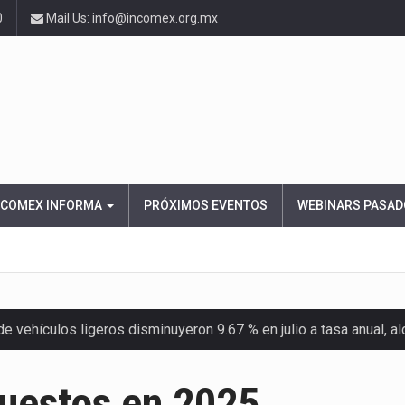
0
Mail Us: info@incomex.org.mx
NCOMEX INFORMA
PRÓXIMOS EVENTOS
WEBINARS PASAD
 vehículos ligeros disminuyeron 9.67 % en julio a tasa anual, 
el Servicio de Administración Tributaria (SAT) cobró un total…
puestos en 2025