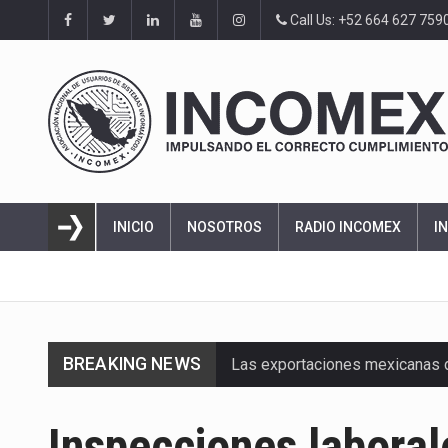
Call Us: +52 664 627 759
INICIO
NOSOTROS
RADIO INCOMEX
I
BREAKING NEWS
Las exportaciones mexicanas de
En el primer semestre de 2026, 
Inspecciones labora