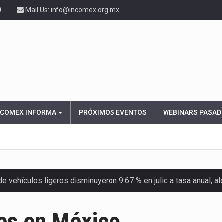
0
Mail Us: info@incomex.org.mx
NCOMEX INFORMA
PRÓXIMOS EVENTOS
WEBINARS PASAD
 vehículos ligeros disminuyeron 9.67 % en julio a tasa anual, 
el Servicio de Administración Tributaria (SAT) cobró un total…
les en México