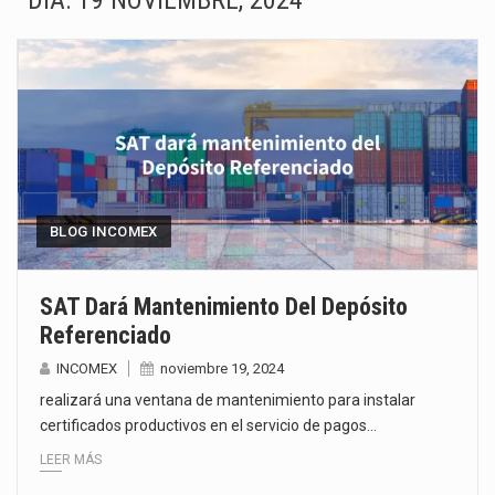
DÍA:
19 NOVIEMBRE, 2024
La inversión fija bruta en México registró un aumento de 1.1% interanual en mayo de…
El gobierno de Estados Unidos anunciará un arancel del 15 % sobre los productos fabricados…
El Departamento de Agricultura de Estados Unidos (USDA) suspendió el 5 de agosto de 2026…
El derecho a la previsibilidad de los horarios de trabajo en turnos rotativos podría ser…
La industria manufacturera de exportación afiliada a Index en Nuevo León ha alcanzado hasta 10%…
BLOG INCOMEX
Las métricas tradicionales de los parques industriales —absorción, ocupación y metros cuadrados desarrollados— resultan insuficientes…
SAT Dará Mantenimiento Del Depósito
Referenciado
El superávit comercial de México con Estados Unidos alcanzó 102,581 millones de dólares (mdd) en…
INCOMEX
noviembre 19, 2024
El Tribunal Federal de Justicia Administrativa (TFJA), a través de su Segunda Sala Regional en…
realizará una ventana de mantenimiento para instalar
certificados productivos en el servicio de pagos…
LEER MÁS