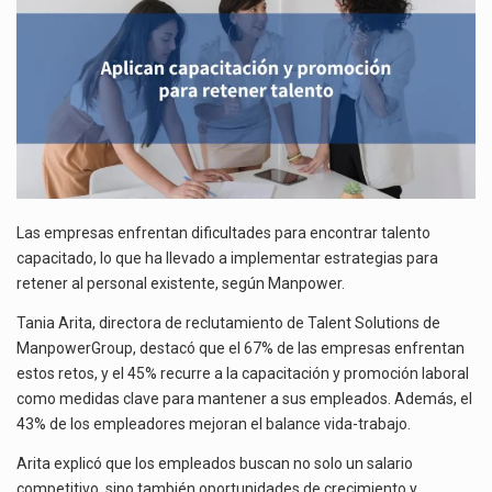
El superávit comercial de México con Estados Unidos alcanzó 102,581 millones de dólares (mdd) en…
El Tribunal Federal de Justicia Administrativa (TFJA), a través de su Segunda Sala Regional en…
Las empresas enfrentan dificultades para encontrar talento
capacitado, lo que ha llevado a implementar estrategias para
retener al personal existente, según Manpower.
Tania Arita, directora de reclutamiento de Talent Solutions de
ManpowerGroup, destacó que el 67% de las empresas enfrentan
estos retos, y el 45% recurre a la capacitación y promoción laboral
como medidas clave para mantener a sus empleados. Además, el
43% de los empleadores mejoran el balance vida-trabajo.
Arita explicó que los empleados buscan no solo un salario
competitivo, sino también oportunidades de crecimiento y