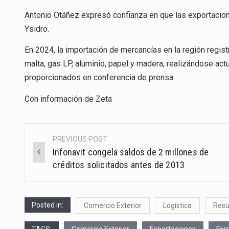
Antonio Otáñez expresó confianza en que las exportacione
Ysidro.
En 2024, la importación de mercancías en la región regis
malta, gas LP, aluminio, papel y madera, realizándose ac
proporcionados en conferencia de prensa.
Con información de
Zeta
PREVIOUS POST
Post
Infonavit congela saldos de 2 millones de
navigation
créditos solicitados antes de 2013
Posted in:
Comercio Exterior
Logística
Res
TAGS:
Comercio Exterior
Exportaciones
Ferr