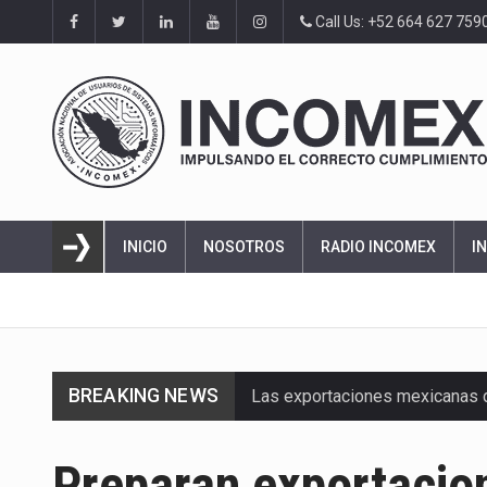
Call Us: +52 664 627 759
INICIO
NOSOTROS
RADIO INCOMEX
I
BREAKING NEWS
Las exportaciones mexicanas de
En el primer semestre de 2026, 
Preparan exportacion