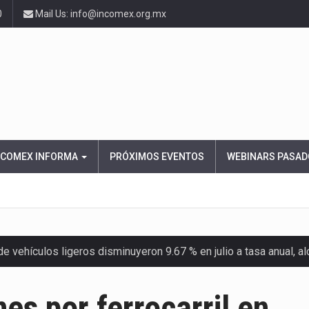
0
Mail Us: info@incomex.org.mx
NCOMEX INFORMA
PRÓXIMOS EVENTOS
WEBINARS PASAD
 vehículos ligeros disminuyeron 9.67 % en julio a tasa anual, 
el Servicio de Administración Tributaria (SAT) cobró un total…
es por ferrocarril en