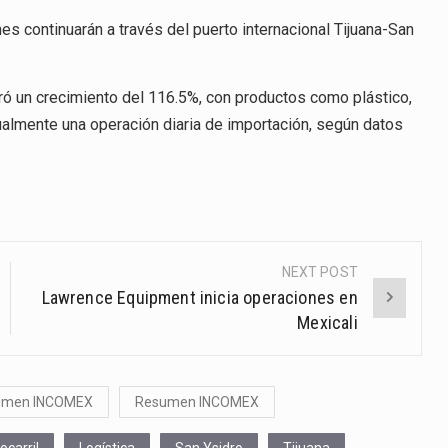
s continuarán a través del puerto internacional Tijuana-San
tró un crecimiento del 116.5%, con productos como plástico,
tualmente una operación diaria de importación, según datos
NEXT POST
Lawrence Equipment inicia operaciones en
Mexicali
umen INCOMEX
Resumen INCOMEX
ocarril
Logística
San Ysidro
Tijuana