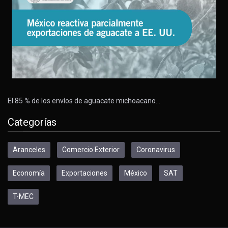
El 85 % de los envíos de aguacate michoacano…
Categorías
Aranceles
Comercio Exterior
Coronavirus
Economía
Exportaciones
México
SAT
T-MEC