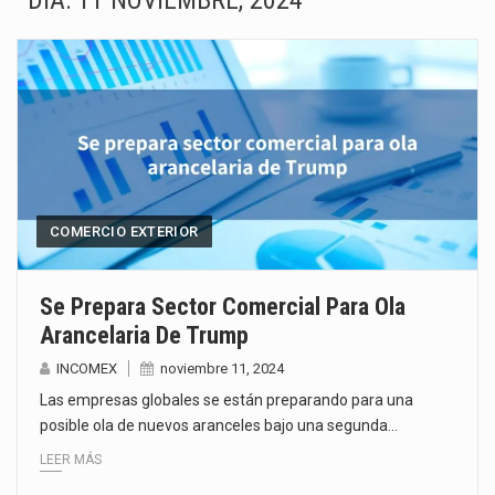
DÍA:
11 NOVIEMBRE, 2024
En julio de 2026, la industria automotriz mexicana profundizó sus contracciones. Las exportaciones cayeron 9.7%…
El superpeso abarata importaciones, pero le resta competitividad a la industria mexicana. Durante muchos años,…
Las exportaciones mexicanas de vehículos ligeros disminuyeron 9.67 % en julio a tasa anual, alcanzando…
En el primer semestre de 2026, el Servicio de Administración Tributaria (SAT) cobró un total…
La Coalition for a Prosperous America (CPA) solicitó al gobierno de Estados Unidos mantener e…
COMERCIO EXTERIOR
Solo el 17.8 % de las empresas en México se considera totalmente preparada para la…
Se Prepara Sector Comercial Para Ola
Arancelaria De Trump
Ante la suspensión temporal de las inspecciones sanitarias del Departamento de Agricultura de Estados Unidos…
INCOMEX
noviembre 11, 2024
Los créditos fiscales determinados a empresas IMMEX rara vez nacen de una interpretación equivocada de…
Las empresas globales se están preparando para una
posible ola de nuevos aranceles bajo una segunda…
LEER MÁS