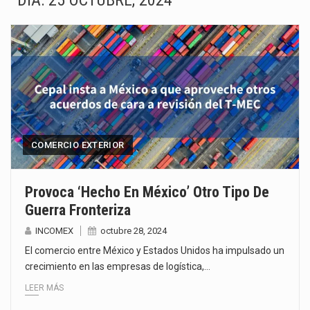
DÍA:
25 OCTUBRE, 2024
La Coalition for a Prosperous America (CPA) solicitó al gobierno de Estados Unidos mantener e…
Solo el 17.8 % de las empresas en México se considera totalmente preparada para la…
Ante la suspensión temporal de las inspecciones sanitarias del Departamento de Agricultura de Estados Unidos…
Los créditos fiscales determinados a empresas IMMEX rara vez nacen de una interpretación equivocada de…
La industria automotriz mexicana concentra más de la mitad de las quejas bajo el Mecanismo…
COMERCIO EXTERIOR
La inversión fija bruta en México registró un aumento de 1.1% interanual en mayo de…
Provoca ‘Hecho En México’ Otro Tipo De
Guerra Fronteriza
El gobierno de Estados Unidos anunciará un arancel del 15 % sobre los productos fabricados…
INCOMEX
octubre 28, 2024
El Departamento de Agricultura de Estados Unidos (USDA) suspendió el 5 de agosto de 2026…
El comercio entre México y Estados Unidos ha impulsado un
crecimiento en las empresas de logística,…
LEER MÁS