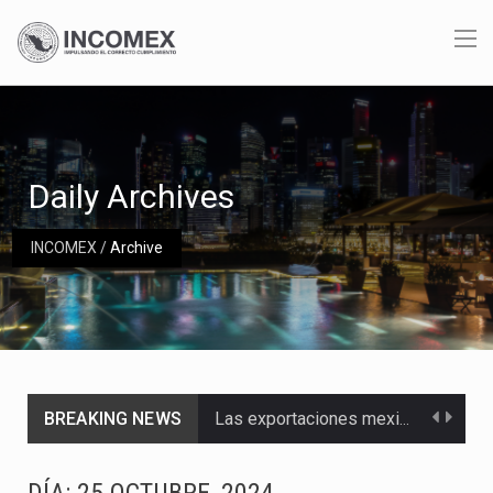
Daily Archives
INCOMEX
/
Archive
BREAKING NEWS
Las exportaciones mexicanas de vehículos ligeros disminuyeron 9.67 % en julio a tasa anual, alcanzando…
En el primer semestre de 2026, el Servicio de Administración Tributaria (SAT) cobró un total…