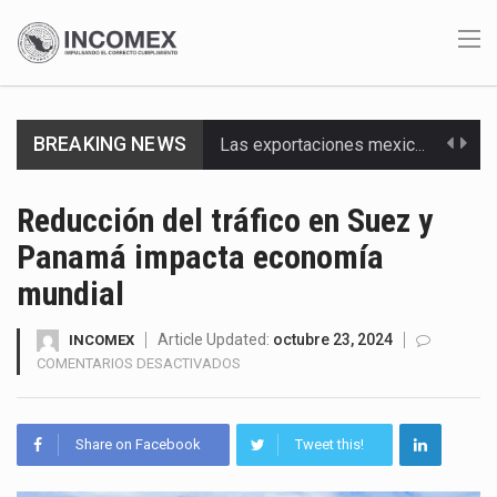
BREAKING NEWS
Las exportaciones mexicanas de vehículos ligeros disminuyeron 9.67 % en julio a tasa anual, alcanzando…
En el primer semestre de 2026, el Servicio de Administración Tributaria (SAT) cobró un total…
Reducción del tráfico en Suez y
Panamá impacta economía
La Coalition for a Prosperous America (CPA) solicitó al gobierno de Estados Unidos mantener e…
mundial
Solo el 17.8 % de las empresas en México se considera totalmente preparada para la…
Article Updated:
octubre 23, 2024
INCOMEX
Ante la suspensión temporal de las inspecciones sanitarias del Departamento de Agricultura de Estados Unidos…
EN
COMENTARIOS DESACTIVADOS
REDUCCIÓN
Los créditos fiscales determinados a empresas IMMEX rara vez nacen de una interpretación equivocada de…
DEL
TRÁFICO
Share on Facebook
Tweet this!
La industria automotriz mexicana concentra más de la mitad de las quejas bajo el Mecanismo…
EN
SUEZ