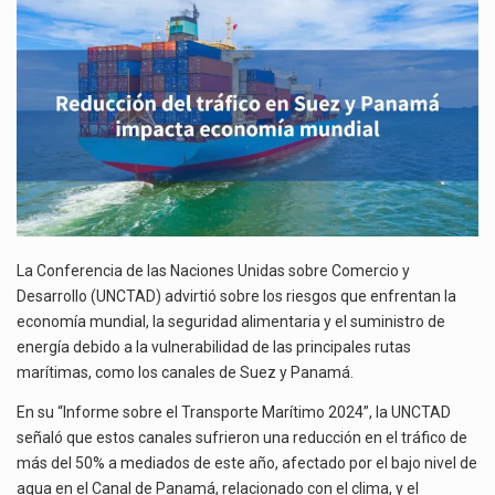
Y
La inversión fija bruta en México registró un aumento de 1.1% interanual en mayo de…
PANAMÁ
IMPACTA
El gobierno de Estados Unidos anunciará un arancel del 15 % sobre los productos fabricados…
ECONOMÍA
MUNDIAL
El Departamento de Agricultura de Estados Unidos (USDA) suspendió el 5 de agosto de 2026…
La Conferencia de las Naciones Unidas sobre Comercio y
Desarrollo (UNCTAD) advirtió sobre los riesgos que enfrentan la
economía mundial, la seguridad alimentaria y el suministro de
energía debido a la vulnerabilidad de las principales rutas
marítimas, como los canales de Suez y Panamá.
En su “Informe sobre el Transporte Marítimo 2024”, la UNCTAD
señaló que estos canales sufrieron una reducción en el tráfico de
más del 50% a mediados de este año, afectado por el bajo nivel de
agua en el Canal de Panamá, relacionado con el clima, y el