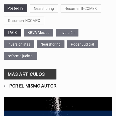
Posted in:
Nearshoring
Resumen INCOMEX
Resumen INCOMEX
TAGS:
BBVA México
Inversión
inversionistas
Nearshoring
Poder Judicial
reforma judicial
MAS ARTICULOS
POR EL MISMO AUTOR