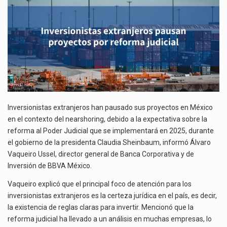
El gobierno de Estados Unidos anunciará un arancel del 15 % sobre los productos fabricados…
El Departamento de Agricultura de Estados Unidos (USDA) suspendió el 5 de agosto de 2026…
Inversionistas extranjeros han pausado sus proyectos en México
en el contexto del nearshoring, debido a la expectativa sobre la
reforma al Poder Judicial que se implementará en 2025, durante
el gobierno de la presidenta Claudia Sheinbaum, informó Álvaro
Vaqueiro Ussel, director general de Banca Corporativa y de
Inversión de BBVA México.
Vaqueiro explicó que el principal foco de atención para los
inversionistas extranjeros es la certeza jurídica en el país, es decir,
la existencia de reglas claras para invertir. Mencionó que la
reforma judicial ha llevado a un análisis en muchas empresas, lo