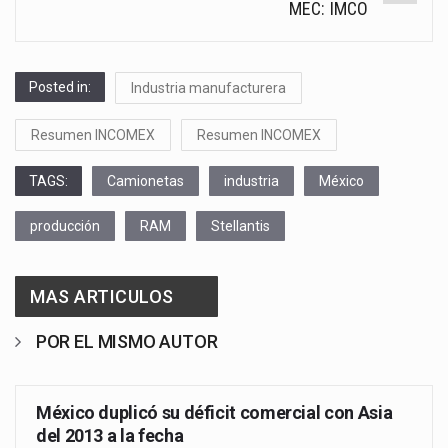
MEC: IMCO
Posted in:
Industria manufacturera
Resumen INCOMEX
Resumen INCOMEX
TAGS:
Camionetas
industria
México
producción
RAM
Stellantis
MAS ARTICULOS
POR EL MISMO AUTOR
México duplicó su déficit comercial con Asia
del 2013 a la fecha