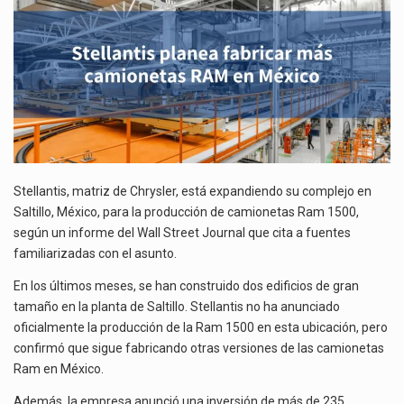
MÉXICO
Ante la suspensión temporal de las inspecciones sanitarias del Departamento de Agricultura de Estados Unidos…
Los créditos fiscales determinados a empresas IMMEX rara vez nacen de una interpretación equivocada de…
Stellantis, matriz de Chrysler, está expandiendo su complejo en
Saltillo, México, para la producción de camionetas Ram 1500,
según un informe del Wall Street Journal que cita a fuentes
familiarizadas con el asunto.
En los últimos meses, se han construido dos edificios de gran
tamaño en la planta de Saltillo. Stellantis no ha anunciado
oficialmente la producción de la Ram 1500 en esta ubicación, pero
confirmó que sigue fabricando otras versiones de las camionetas
Ram en México.
Además, la empresa anunció una inversión de más de 235