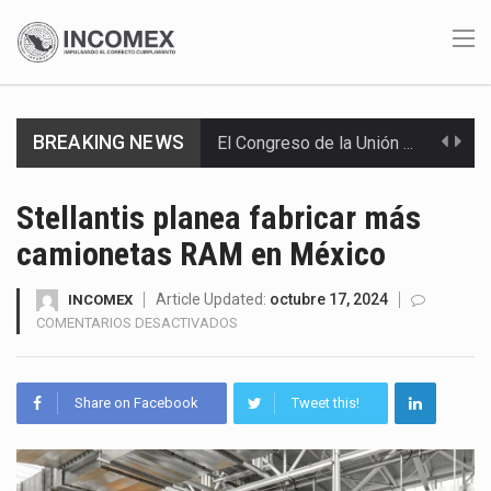
El Congreso de la Unión acumula 17 iniciativas para mejorar el acceso de los jóvenes…
BREAKING NEWS
El 85% de los envíos de aguacate de Michoacán hacia Estados Unidos fueron reactivados tras…
Stellantis planea fabricar más
En julio de 2026, la industria automotriz mexicana profundizó sus contracciones. Las exportaciones cayeron 9.7%…
camionetas RAM en México
El superpeso abarata importaciones, pero le resta competitividad a la industria mexicana. Durante muchos años,…
Article Updated:
octubre 17, 2024
INCOMEX
EN
COMENTARIOS DESACTIVADOS
Las exportaciones mexicanas de vehículos ligeros disminuyeron 9.67 % en julio a tasa anual, alcanzando…
STELLANTIS
PLANEA
En el primer semestre de 2026, el Servicio de Administración Tributaria (SAT) cobró un total…
FABRICAR
Share on Facebook
Tweet this!
MÁS
CAMIONETAS
La Coalition for a Prosperous America (CPA) solicitó al gobierno de Estados Unidos mantener e…
RAM
EN
Solo el 17.8 % de las empresas en México se considera totalmente preparada para la…