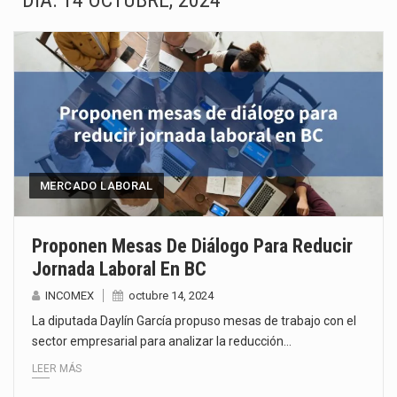
DÍA:
14 OCTUBRE, 2024
La Coalition for a Prosperous America (CPA) solicitó al gobierno de Estados Unidos mantener e…
Solo el 17.8 % de las empresas en México se considera totalmente preparada para la…
Ante la suspensión temporal de las inspecciones sanitarias del Departamento de Agricultura de Estados Unidos…
Los créditos fiscales determinados a empresas IMMEX rara vez nacen de una interpretación equivocada de…
La industria automotriz mexicana concentra más de la mitad de las quejas bajo el Mecanismo…
MERCADO LABORAL
La inversión fija bruta en México registró un aumento de 1.1% interanual en mayo de…
Proponen Mesas De Diálogo Para Reducir
Jornada Laboral En BC
El gobierno de Estados Unidos anunciará un arancel del 15 % sobre los productos fabricados…
INCOMEX
octubre 14, 2024
El Departamento de Agricultura de Estados Unidos (USDA) suspendió el 5 de agosto de 2026…
La diputada Daylín García propuso mesas de trabajo con el
sector empresarial para analizar la reducción…
LEER MÁS