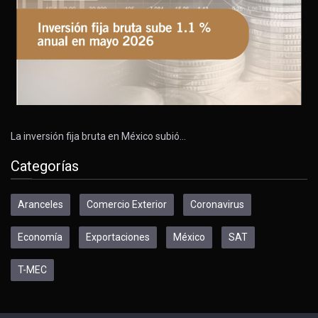
La inversión fija bruta en México subió…
Categorías
Aranceles
Comercio Exterior
Coronavirus
Economía
Exportaciones
México
SAT
T-MEC