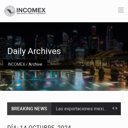
Daily Archives
INCOMEX
/
Archive
BREAKING NEWS
Las exportaciones mexicanas de vehículos ligeros disminuyeron 9.67 % en julio a tasa anual, alcanzando…
En el primer semestre de 2026, el Servicio de Administración Tributaria (SAT) cobró un total…