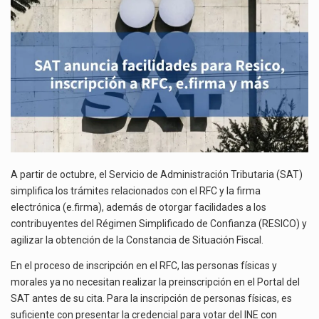
INSCRIPCIÓN
El gobierno de Estados Unidos anunciará un arancel del 15 % sobre los productos fabricados…
A
RFC,
E.FIRMA
El Departamento de Agricultura de Estados Unidos (USDA) suspendió el 5 de agosto de 2026…
Y
MÁS
A partir de octubre, el Servicio de Administración Tributaria (SAT)
simplifica los trámites relacionados con el RFC y la firma
electrónica (e.firma), además de otorgar facilidades a los
contribuyentes del Régimen Simplificado de Confianza (RESICO) y
agilizar la obtención de la Constancia de Situación Fiscal.
En el proceso de inscripción en el RFC, las personas físicas y
morales ya no necesitan realizar la preinscripción en el Portal del
SAT antes de su cita. Para la inscripción de personas físicas, es
suficiente con presentar la credencial para votar del INE con