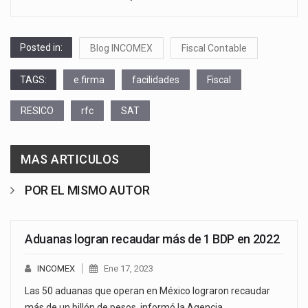
Posted in:
Blog INCOMEX
Fiscal Contable
TAGS:
e.firma
facilidades
Fiscal
RESICO
rfc
SAT
MAS ARTICULOS
POR EL MISMO AUTOR
Aduanas logran recaudar más de 1 BDP en 2022
INCOMEX
Ene 17, 2023
Las 50 aduanas que operan en México lograron recaudar
más de un billón de pesos, informó la Agencia…