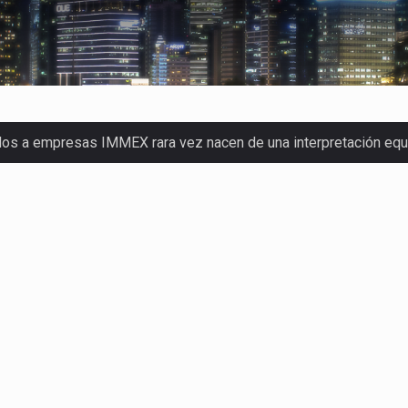
dos a empresas IMMEX rara vez nacen de una interpretación eq
a concentra más de la mitad de las quejas bajo el Mecanismo…
o registró un aumento de 1.1% interanual en mayo de…
nunciará un arancel del 15 % sobre los productos fabricados…
 de Estados Unidos (USDA) suspendió el 5 de agosto de 2026…
los horarios de trabajo en turnos rotativos podría ser…
xportación afiliada a Index en Nuevo León ha alcanzado hasta 10