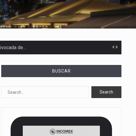
uivocada de…
BUSCAR
%…