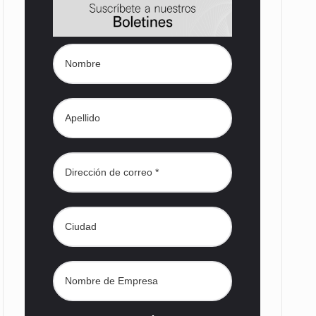
s desarrollados— resultan insuficientes…
) en…