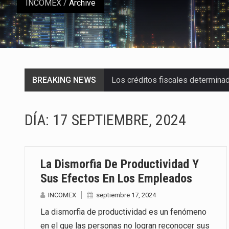
INCOMEX
/
Archive
BREAKING NEWS
Los créditos fiscales determina
La industria automotriz mexican
DÍA:
17 SEPTIEMBRE, 2024
La inversión fija bruta en Méxic
El gobierno de Estados Unidos a
La Dismorfia De Productividad Y
El Departamento de Agricultura
Sus Efectos En Los Empleados
INCOMEX
septiembre 17, 2024
El derecho a la previsibilidad de 
La dismorfia de productividad es un fenómeno
La industria manufacturera de e
en el que las personas no logran reconocer sus