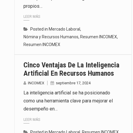
propios…
Las métricas tradicionales de lo
LEER MÁS
El superávit comercial de Méxic
Posted in
Mercado Laboral
,
El Tribunal Federal de Justicia 
Nómina y Recursos Humanos
,
Resumen INCOMEX
,
Resumen INCOMEX
Cinco Ventajas De La Inteligencia
Artificial En Recursos Humanos
INCOMEX
septiembre 17, 2024
La inteligencia artificial se ha posicionado
como una herramienta clave para mejorar el
desempeño en…
LEER MÁS
Posted in
Mercado Laboral
,
Resumen INCOMEX
,