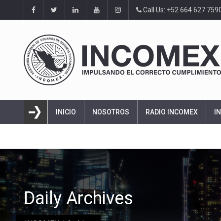
Call Us: +52 664 627 759
INICIO
NOSOTROS
RADIO INCOMEX
I
Daily Archives