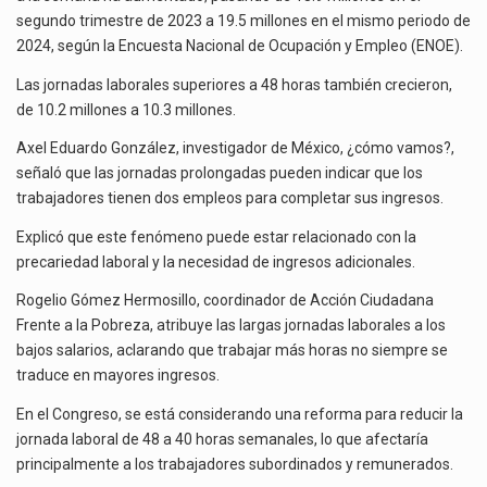
DE
El Tribunal Federal de Justicia Administrativa (TFJA), a través de su Segunda Sala Regional en…
segundo trimestre de 2023 a 19.5 millones en el mismo periodo de
40
2024, según la Encuesta Nacional de Ocupación y Empleo (ENOE).
HORAS
El Gobierno de Estados Unidos ha procesado la devolución de aproximadamente 100,000 millones de dólares…
Las jornadas laborales superiores a 48 horas también crecieron,
de 10.2 millones a 10.3 millones.
Axel Eduardo González, investigador de México, ¿cómo vamos?,
señaló que las jornadas prolongadas pueden indicar que los
trabajadores tienen dos empleos para completar sus ingresos.
Explicó que este fenómeno puede estar relacionado con la
precariedad laboral y la necesidad de ingresos adicionales.
Rogelio Gómez Hermosillo, coordinador de Acción Ciudadana
Frente a la Pobreza, atribuye las largas jornadas laborales a los
bajos salarios, aclarando que trabajar más horas no siempre se
traduce en mayores ingresos.
En el Congreso, se está considerando una reforma para reducir la
jornada laboral de 48 a 40 horas semanales, lo que afectaría
principalmente a los trabajadores subordinados y remunerados.