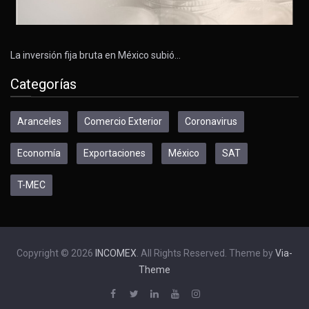
La inversión fija bruta en México subió…
Categorías
Aranceles
Comercio Exterior
Coronavirus
Economía
Exportaciones
México
SAT
T-MEC
Copyright © 2026
INCOMEX
. All Rights Reserved. Theme by
Via-
Theme