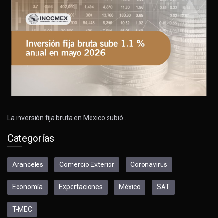
La inversión fija bruta en México subió…
Categorías
Aranceles
Comercio Exterior
Coronavirus
Economía
Exportaciones
México
SAT
T-MEC