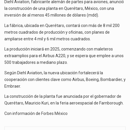
PARA
Las métricas tradicionales de los parques industriales —absorción, ocupación y metros cuadrados desarrollados— resultan insuficientes…
Diehl Aviation, fabricante alemán de partes para aviones, anunció
CONSTRUCCIÓN
la construcción de una planta en Querétaro, México, con una
DE
El superávit comercial de México con Estados Unidos alcanzó 102,581 millones de dólares (mdd) en…
inversión de al menos 45 millones de dólares (mdd).
PLANTA
La fábrica, ubicada en Querétaro, contará con más de 8 mil 200
EN
El Tribunal Federal de Justicia Administrativa (TFJA), a través de su Segunda Sala Regional en…
MÉXICO
metros cuadrados de producción y oficinas, con planes de
ampliarse entre 4 mil y 6 mil metros cuadrados.
La producción iniciará en 2025, comenzando con maleteros
extraamplios para el Airbus A220, y se espera que emplee a unos
500 trabajadores a mediano plazo.
Según Diehl Aviation, la nueva ubicación fortalecerá la
cooperación con clientes clave como Airbus, Boeing, Bombardier, y
Embraer.
La construcción de la planta fue anunciada por el gobernador de
Querétaro, Mauricio Kuri, en la feria aeroespacial de Farnborough.
Con información de
Forbes México