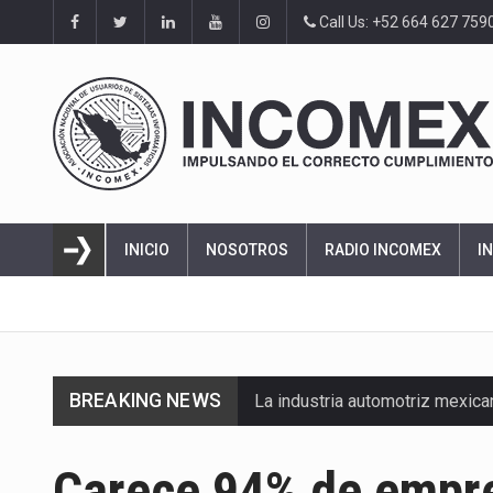
Call Us: +52 664 627 759
INICIO
NOSOTROS
RADIO INCOMEX
I
BREAKING NEWS
La industria automotriz mexic
La inversión fija bruta en Méx
Carece 94% de empre