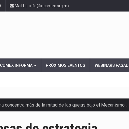
0
Mail Us: info@incomex.org.mx
NCOMEX INFORMA
PRÓXIMOS EVENTOS
WEBINARS PASAD
ana concentra más de la mitad de las quejas bajo el Mecanismo…
ico registró un aumento de 1.1% interanual en mayo de…
sas de estrategia