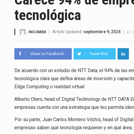
El gobierno de Estados Unidos 
tecnológica
El Departamento de Agricultur
El derecho a la previsibilidad d
Article Updated:
septiembre 9, 2024
INCOMEX
La industria manufacturera de 
Share on Facebook
Tweet this!
De acuerdo con un estudio de NTT Data, el 94% de las e
El superávit comercial de Méx
tecnológica clara que defina áreas de inversión y capacitac
El Tribunal Federal de Justicia
Edge Computing o realidad virtual.
El Gobierno de Estados Unidos
Alberto Otero, head of Digital Technology de NTT DATA Eu
empresas cuenta con una estrategia que les permita iden
Por su parte, Juan Carlos Montero Vilchis, head of Digi
empresas saben qué tecnología requieren y en qué área, 