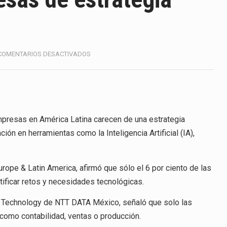
anunciará un arancel del 15 % sobre los productos fabricados…
a de Estados Unidos (USDA) suspendió el 5 de agosto de 2026…
e los horarios de trabajo en turnos rotativos podría ser…
EN
COMENTARIOS DESACTIVADOS
CARECE
exportación afiliada a Index en Nuevo León ha alcanzado hasta 
94%
DE
EMPRESAS
DE
ESTRATEGIA
mpresas en América Latina carecen de una estrategia
ico con Estados Unidos alcanzó 102,581 millones de dólares (m
TECNOLÓGICA
ión en herramientas como la Inteligencia Artificial (IA),
 Administrativa (TFJA), a través de su Segunda Sala Regional en…
 ha procesado la devolución de aproximadamente 100,000 millo
rope & Latin America, afirmó que sólo el 6 por ciento de las
tificar retos y necesidades tecnológicas.
tal Technology de NTT DATA México, señaló que solo las
como contabilidad, ventas o producción.