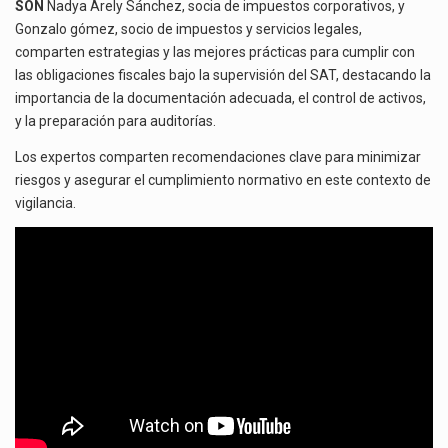
SON
Nadya Arely Sánchez, socia de impuestos corporativos, y
DE
La reforma que reduce la jornada laboral a 40 horas semanales omitió precisar su aplicación…
Gonzalo gómez, socio de impuestos y servicios legales,
VIGILANCIA
comparten estrategias y las mejores prácticas para cumplir con
PROFUNDA
El gobierno federal creó mediante decreto la Oficina Presidencial para la Promoción de Inversiones, instancia…
las obligaciones fiscales bajo la supervisión del SAT, destacando la
importancia de la documentación adecuada, el control de activos,
y la preparación para auditorías.
Los expertos comparten recomendaciones clave para minimizar
riesgos y asegurar el cumplimiento normativo en este contexto de
vigilancia.