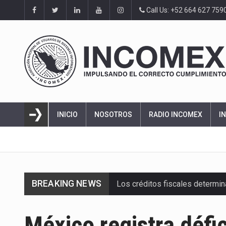
Call Us: +52 664 627 759
INICIO
NOSOTROS
RADIO INCOMEX
I
BREAKING NEWS
Los créditos fiscales determi
La industria automotriz mexic
México registra défi