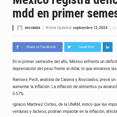
La inversión fija bruta en Méx
mdd en primer semes
El gobierno de Estados Unidos 
El Departamento de Agricultur
Article Updated:
septiembre 12, 2024
INCOMEX
El derecho a la previsibilidad d
Share on Facebook
Tweet this!
La industria manufacturera de 
En el primer semestre del año, México enfrentó un déficit
depreciación del peso frente al dólar, lo que encarece la
El superávit comercial de Méx
Ramses Pech, analista de Caraiva y Asociados, prevé un e
El Tribunal Federal de Justicia
aumentar la inflación. La inflación de alimentos ya alcanzó
5.57%.
Ignacio Martínez Cortés, de la UNAM, indicó que las imp
verduras y lácteos, podrían impactar en la inflación, afe