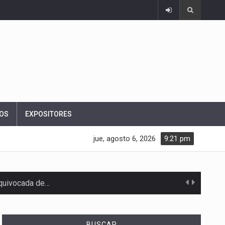
OS
EXPOSITORES
jue, agosto 6, 2026
9:21 pm
equivocada de…
BUSCAR