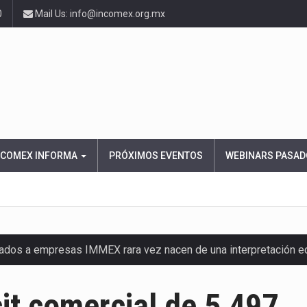
0
Mail Us: info@incomex.org.mx
NCOMEX INFORMA
PRÓXIMOS EVENTOS
WEBINARS PASAD
nados a empresas IMMEX rara vez nacen de una interpretación 
ana concentra más de la mitad de las quejas bajo el Mecanismo…
cit comercial de 5,497