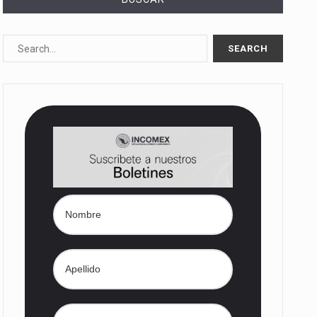
10%…
Las métricas tradicionales de los parques industriales —absorción, ocupación y metros cuadrados desarrollados— resultan insuficientes…
dd) en…