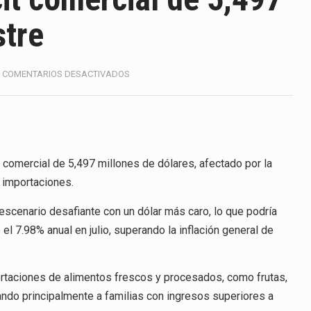
ico registró un aumento de 1.1% interanual en mayo de…
tre
anunciará un arancel del 15 % sobre los productos fabricados…
a de Estados Unidos (USDA) suspendió el 5 de agosto de 2026…
EN
COMENTARIOS DESACTIVADOS
MÉXICO
e los horarios de trabajo en turnos rotativos podría ser…
REGISTRA
DÉFICIT
COMERCIAL
exportación afiliada a Index en Nuevo León ha alcanzado hasta 
DE
5,497
 comercial de 5,497 millones de dólares, afectado por la
MDD
s importaciones.
EN
ico con Estados Unidos alcanzó 102,581 millones de dólares (m
PRIMER
scenario desafiante con un dólar más caro, lo que podría
SEMESTRE
 Administrativa (TFJA), a través de su Segunda Sala Regional en…
 el 7.98% anual en julio, superando la inflación general de
ortaciones de alimentos frescos y procesados, como frutas,
ctando principalmente a familias con ingresos superiores a