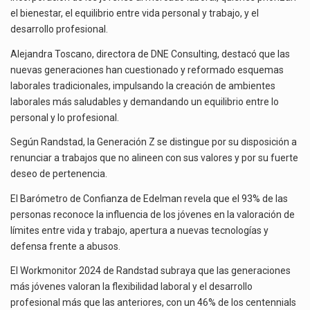
EN
el bienestar, el equilibrio entre vida personal y trabajo, y el
EL
La reforma que reduce la jornada laboral a 40 horas semanales omitió precisar su aplicación…
desarrollo profesional.
MUNDO
DEL
Alejandra Toscano, directora de DNE Consulting, destacó que las
El gobierno federal creó mediante decreto la Oficina Presidencial para la Promoción de Inversiones, instancia…
TRABAJO
nuevas generaciones han cuestionado y reformado esquemas
laborales tradicionales, impulsando la creación de ambientes
laborales más saludables y demandando un equilibrio entre lo
personal y lo profesional.
Según Randstad, la Generación Z se distingue por su disposición a
renunciar a trabajos que no alineen con sus valores y por su fuerte
deseo de pertenencia.
El Barómetro de Confianza de Edelman revela que el 93% de las
personas reconoce la influencia de los jóvenes en la valoración de
límites entre vida y trabajo, apertura a nuevas tecnologías y
defensa frente a abusos.
El Workmonitor 2024 de Randstad subraya que las generaciones
más jóvenes valoran la flexibilidad laboral y el desarrollo
profesional más que las anteriores, con un 46% de los centennials