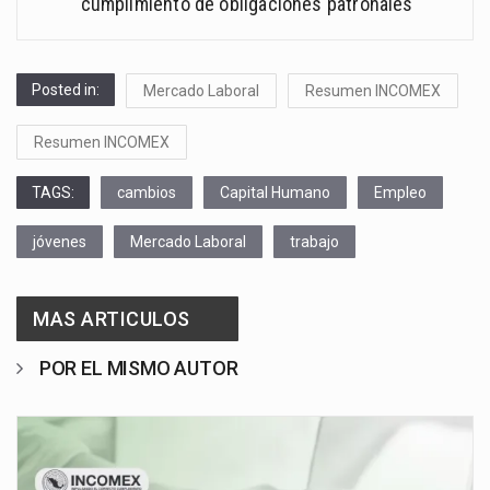
cumplimiento de obligaciones patronales
Posted in:
Mercado Laboral
Resumen INCOMEX
Resumen INCOMEX
TAGS:
cambios
Capital Humano
Empleo
jóvenes
Mercado Laboral
trabajo
MAS ARTICULOS
POR EL MISMO AUTOR