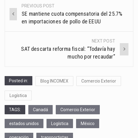
PREVIOUS POST
Post
SE mantiene cuota compensatoria del 25.7%
navigation
en importaciones de pollo de EEUU
NEXT POST
SAT descarta reforma fiscal: “Todavía hay
mucho por recaudar”
Posted in:
Blog INCOMEX
Comercio Exterior
Logística
TAGS:
Canadá
Comercio Exterior
estados unidos
Logística
México
operación
transportistas