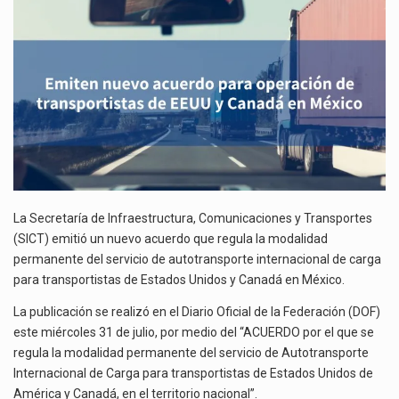
DE
El gobierno de Estados Unidos anunciará un arancel del 15 % sobre los productos fabricados…
TRANSPORTISTAS
DE
El Departamento de Agricultura de Estados Unidos (USDA) suspendió el 5 de agosto de 2026…
EEUU
Y
CANADÁ
EN
MÉXICO
La Secretaría de Infraestructura, Comunicaciones y Transportes
(SICT) emitió un nuevo acuerdo que regula la modalidad
permanente del servicio de autotransporte internacional de carga
para transportistas de Estados Unidos y Canadá en México.
La publicación se realizó en el Diario Oficial de la Federación (DOF)
este miércoles 31 de julio, por medio del “ACUERDO por el que se
regula la modalidad permanente del servicio de Autotransporte
Internacional de Carga para transportistas de Estados Unidos de
América y Canadá, en el territorio nacional”.