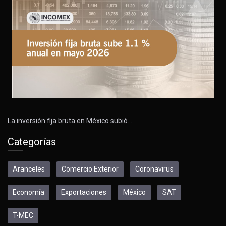
La inversión fija bruta en México subió…
Categorías
Aranceles
Comercio Exterior
Coronavirus
Economía
Exportaciones
México
SAT
T-MEC