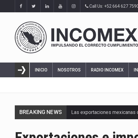
Call Us: +52 664 627 759
INICIO
NOSOTROS
RADIO INCOMEX
I
BREAKING NEWS
Las exportaciones mexicanas de
En el primer semestre de 2026, 
Exportaciones e impo