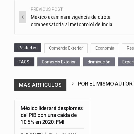
PREVIOUS POST
Post
México examinará vigencia de cuota
navigation
compensatoria al metoprolol de India
Posted in:
Comercio Exterior
Economía
Re
TAGS:
Comercio Exterior
disminución
Expor
POR EL MISMO AUTOR
MAS ARTICULOS
México liderará desplomes
del PIB con una caída de
10.5% en 2020: FMI