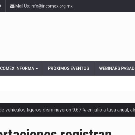
0
Mail Us: info@incomex.org.mx
NCOMEX INFORMA
PRÓXIMOS EVENTOS
WEBINARS PASAD
 vehículos ligeros disminuyeron 9.67 % en julio a tasa anual, 
el Servicio de Administración Tributaria (SAT) cobró un total…
rtaciones registran