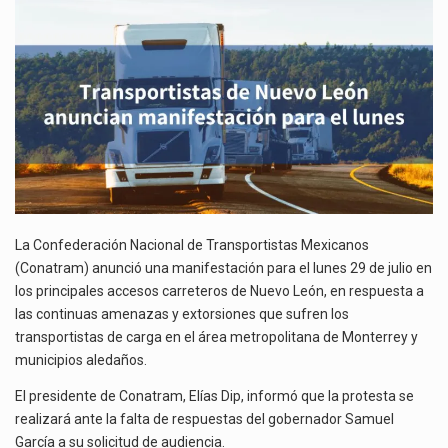
MANIFESTACIÓN
La inversión fija bruta en México registró un aumento de 1.1% interanual en mayo de…
PARA
EL
El gobierno de Estados Unidos anunciará un arancel del 15 % sobre los productos fabricados…
LUNES
El Departamento de Agricultura de Estados Unidos (USDA) suspendió el 5 de agosto de 2026…
La Confederación Nacional de Transportistas Mexicanos
(Conatram) anunció una manifestación para el lunes 29 de julio en
los principales accesos carreteros de Nuevo León, en respuesta a
las continuas amenazas y extorsiones que sufren los
transportistas de carga en el área metropolitana de Monterrey y
municipios aledaños.
El presidente de Conatram, Elías Dip, informó que la protesta se
realizará ante la falta de respuestas del gobernador Samuel
García a su solicitud de audiencia.